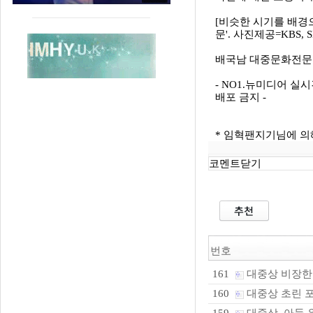
[비슷한 시기를 배경
문'. 사진제공=KBS, S
배국남 대중문화전문기자 k
- NO1.뉴미디어 실시
배포 금지 -
* 임혁팬지기님에 의해서
코멘트닫기
번호
대중상 비장한
161
대중상 초린 포
160
대중상, 아들 