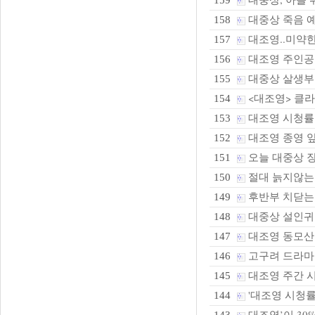
159
대중상 죽음 예
158
대조영..미약한
157
대조영 주인공 
156
대중상 살생부
155
<대조영> 클라
154
대조영 시청률 
153
대조영 종영 앞
152
오늘 대중상 
151
절대 늙지않는
150
후반부 치닫는
149
대중상 설인귀는
148
대조영 동모산 
147
고구려 드라마
146
대조영 주간 시
145
'대조영 시청
144
대조영’이 30