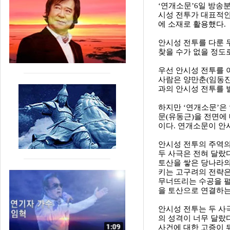
‘연개소문’6일 방송
시성 전투가 대표적인
에 소재로 활용했다.
안시성 전투를 다룬 
찾을 수가 없을 정도
우선 안시성 전투를 
사람은 양만춘(임동진
과의 안시성 전투를 
하지만 ‘연개소문’은
문(유동근)을 전면에
이다. 연개소문이 안
안시성 전투의 주역의
두 사극은 전혀 달랐
토산을 쌓은 당나라의
키는 고구려의 전략은
무너뜨리는 수공을 펼
을 토산으로 연결하는
안시성 전투는 두 사
의 성격이 너무 달랐
사건에 대한 고증이 