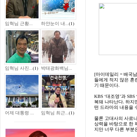
임혁님 근황...
하얀눈이 내...
(1)
임혁님 사진...
(1)
박태광화백님...
[마이데일리 = 배국
들에게 적지 않은 혼
기 때문이다.
KBS ‘대조영’과 S
복돼 나타난다. 하지
떤 드라마의 내용을 
어제 대통령 ...
임혁님 최근...
(1)
물론 고대사의 사료나
상력을 바탕으로 한 
지만 너무 다른 부분