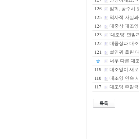
127
임혁, 공주시 
126
역사적 사실과 
125
대중상 대조영
124
'대조영' 연
123
대중상과 대
122
설인귀 울린 
121
너무 다른 대
대조영이 새로
119
대조영 연속 
118
대조영 주말극
117