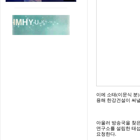
이에 소태(이문식 분
용해 한강건설이 써낼
아울러 방송국을 찾은
연구소를 설립한 태섭
요청한다.