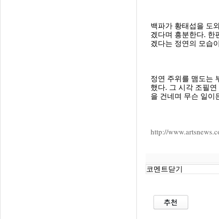
백파가 황태섭을 도와
겠다며 흥분한다. 한편
겠다는 정연의 모습이 
정연 주위를 맴도는 
했다. 그 시각 조필
을 건네며 무슨 일이
http://www.artsnews.
코멘트닫기