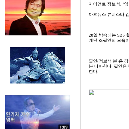
자이언트 정보석, "임
아츠뉴스 뷰티스타 김
28일 방송되는 SBS
게된 조필연의 모습이
필연(정보석 분)은 강
분 나빠한다. 필연은
한다.