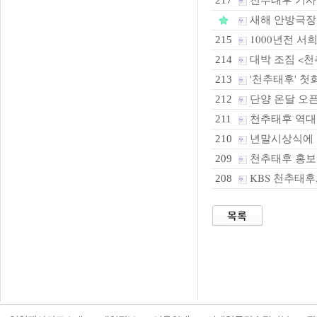
217
새해 안방극장엔
1000년전 서
215
대박 조짐 <천
214
'천추태후' 
213
단양 온달 오픈
212
천추태후 역대
211
년말시상식에 
210
천추태후 홍
209
KBS 천추태후
208