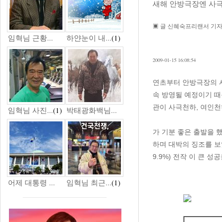
새해 안방극장엔 사극
▣ 글 신혜숙프리랜서 기자 tom
임혁님 근황...
하얀눈이 내...
(1)
2009-01-15 16:08:54
연초부터 안방극장의 사
속 방영될 예정이기 때
관이 사극천하, 여인천
임혁님 사진...
(1)
박태광화백님...
가 기분 좋은 출발을 했다
하며 대박의 징조를 보였
9.9%) 전작 이 큰 
어제 대통령 ...
임혁님 최근...
(1)