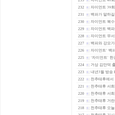
233
자이언트 39
232
백파가 말하길
231
자이언트 복수
230
자이언트 백파가
229
자이언트 무서
228
백파와 강모가 만
227
자이언트’ 백파
226
‘자이언트’ 한
225
거상 김만덕 
224
내년3월 방송 
223
천추태후에서 서
222
천추태후 서희
221
천추태후 서희 
220
천추태후 거란과
219
천추태후 오늘 
218
천추태후 기사