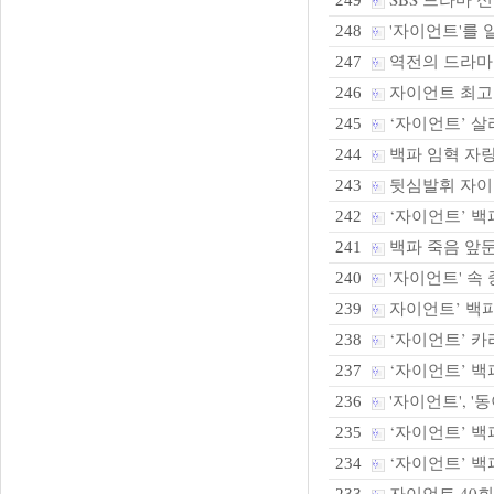
249
'자이언트'를 
248
역전의 드라마
247
자이언트 최고
246
‘자이언트’ 살리
245
백파 임혁 자랑
244
뒷심발휘 자이
243
‘자이언트’ 백
242
백파 죽음 앞둔
241
'자이언트' 속
240
자이언트’ 백파
239
‘자이언트’ 카
238
‘자이언트’ 백파
237
'자이언트', '동
236
‘자이언트’ 백
235
‘자이언트’ 백
234
자이언트 40