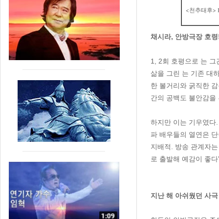
<천추태후> 
채시라, 안방극장 호령
1, 2회 호평으로 는 
삶을 그린 는 기존 대
한 볼거리와 굵직한 감
간의 공백도 불안감을
하지만 이는 기우였다.
파 배우들의 열연은 단
지배적. 방송 관계자는
로 출발해 예감이 좋다
지난 해 아쉬웠던 사극