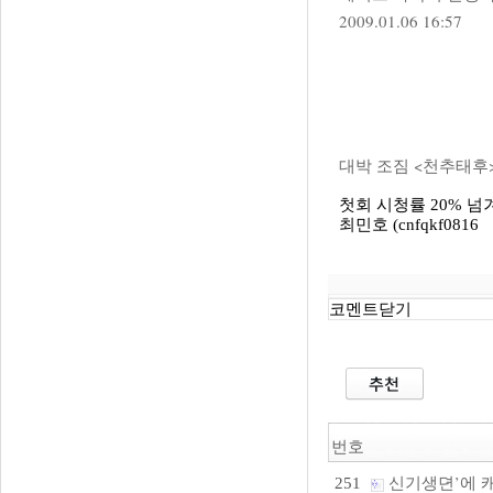
2009.01.06 16:57
대박 조짐 <천추태후>
첫회 시청률 20% 넘
최민호 (cnfqkf0816
코멘트닫기
번호
신기생뎐’에 
251