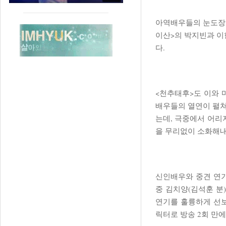
아역배우들의 눈도장도
이산>의 박지빈과 이
다.
<천추태후>도 이와 
배우들의 열연이 펼쳐
는데, 극중에서 어
을 무리없이 소화해내
신인배우와 중견 연기
중 김치양(김석훈 분
연기를 훌륭하게 선보
릭터로 방송 2회 만에