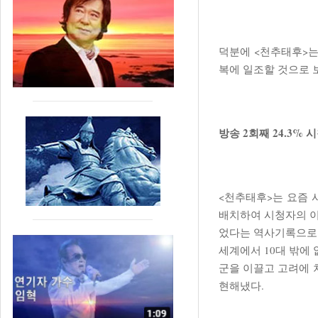
덕분에 <천추태후>는
복에 일조할 것으로 
방송 2회째 24.3% 
<천추태후>는 요즘 
배치하여 시청자의 이
었다는 역사기록으로부
세계에서 10대 밖에
군을 이끌고 고려에 
현해냈다.