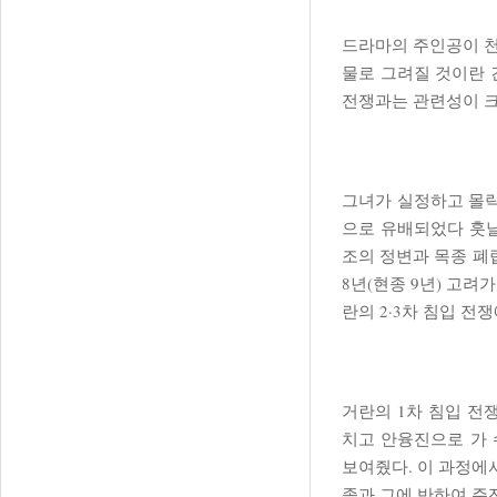
드라마의 주인공이 천
물로 그려질 것이란 
전쟁과는 관련성이 크
그녀가 실정하고 몰락한
으로 유배되었다 훗날
조의 정변과 목종 폐립
8년(현종 9년) 고려
란의 2·3차 침입 전
거란의 1차 침입 전
치고 안융진으로 가
보여줬다. 이 과정에
종과 그에 반하여 주