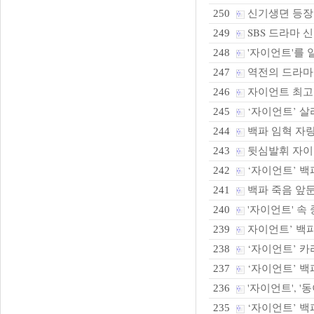
신기생뎐 등장
250
SBS 드라마 
249
'자이언트'를 
248
역전의 드라마
247
자이언트 최고
246
‘자이언트’ 살리
245
백파 임혁 자랑
244
뒷심발휘 자이
243
‘자이언트’ 백
242
백파 죽음 앞둔
241
'자이언트' 속
240
자이언트’ 백파
239
‘자이언트’ 카
238
‘자이언트’ 백파
237
'자이언트', '동
236
‘자이언트’ 백
235