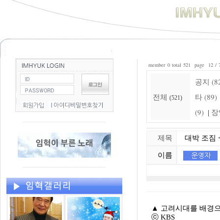
member 0 total 521 page 12 / 
공지 (8
전체
타 (89)
(521)
(9)
장
|
제목
대박 조짐 <
이름
▲
고려시대를 배경으로
ⓒ KBS