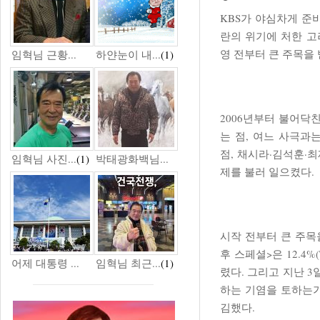
KBS가 야심차게 준
란의 위기에 처한 고
영 전부터 큰 주목을 
임혁님 근황...
하얀눈이 내...
(1)
2006년부터 불어닥
는 점, 여느 사극과
점, 채시라·김석훈·
임혁님 사진...
(1)
박태광화백님...
제를 불러 일으켰다.
시작 전부터 큰 주목
후 스페셜>은 12.
어제 대통령 ...
임혁님 최근...
(1)
렸다. 그리고 지난 3
하는 기염을 토하는가
김했다.