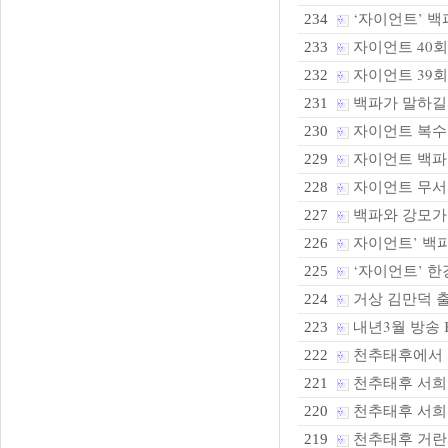
‘자이언트’ 백
234
자이언트 40
233
자이언트 39
232
백파가 말하길
231
자이언트 복수
230
자이언트 백파가
229
자이언트 무서
228
백파와 강모가 만
227
자이언트’ 백파
226
‘자이언트’ 한
225
거상 김만덕 
224
내년3월 방송 
223
천추태후에서 서
222
천추태후 서희
221
천추태후 서희 
220
천추태후 거란과
219