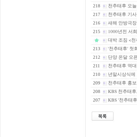
천추태후 오늘 
218
천추태후 기사
217
새해 안방극장엔
216
1000년전 서
215
대박 조짐 <천
'천추태후' 
213
단양 온달 오픈
212
천추태후 역대
211
년말시상식에 
210
천추태후 홍
209
KBS 천추태후
208
KBS '천추태
207