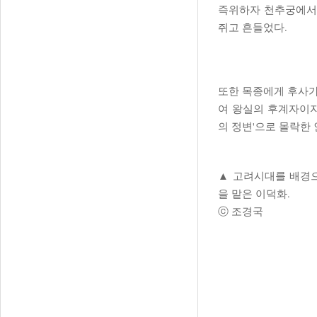
즉위하자 천추궁에서
쥐고 흔들었다.
또한 목종에게 후사가
여 왕실의 후계자이자
의 정변'으로 몰락한
▲
고려시대를 배경으
을 맡은 이덕화.
ⓒ 조경국