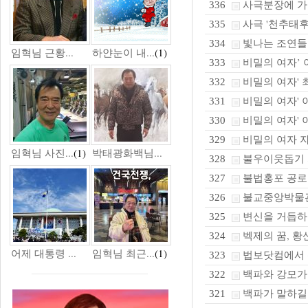
사극분장에 가장
336
사극 '천추태후
335
빛나는 조연들.
334
임혁님 근황...
하얀눈이 내...
(1)
비밀의 여자’ 
333
비밀의 여자' 최
332
비밀의 여자' 이
331
비밀의 여자' 이
330
비밀의 여자 자
329
임혁님 사진...
(1)
박태광화백님...
불우이웃돕기 
328
불법홍포 공로 큰
327
불교중앙박물관 
326
변신을 거듭하
325
벡제의 꿈, 황
324
어제 대통령 ...
임혁님 최근...
(1)
법보닷컴에서 신돈
323
백파와 강모가 만
322
백파가 말하길
321