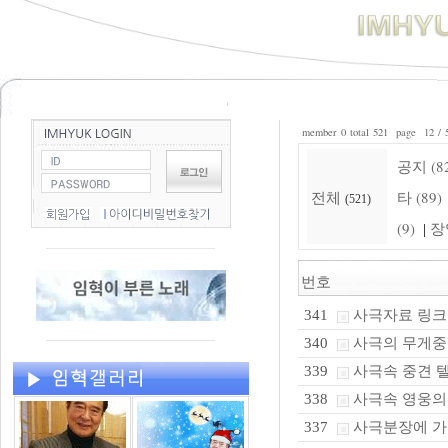
member 0 total 521 page 12 / 
공지 (8
전체
타 (89)
(521)
(9)
장
|
번호
사극자료 링크
341
사극의 무게중
340
사극속 중견 
339
사극속 영웅의
338
사극분장에 가장
337