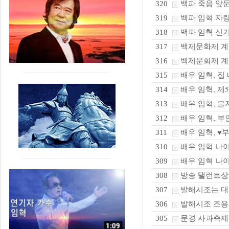
백파 죽음 앞둔
320
백파 임혁 자랑
319
백파 임혁 신
318
백제문화제 계
317
백제문화제 계
316
배우 임혁, 집
315
배우 임혁, 제5
314
배우 임혁, 불
313
배우 임혁, 부
312
배우 임혁, ♥
311
배우 임혁 나이
310
배우 임혁 나이
309
방송 탤런트상 
308
발해시조는 대
307
발해시조 조용
306
문경 사과축제
305