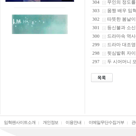
무인의 정도를
304
몸짱 배우 임혁
303
따뜻한 봄날
302
등신불과 소
301
드라마속 역사
300
드라마 대조영
299
뒷심발휘 자이
298
두 시어머니 모신
297
임혁팬사이트소개
개인정보
이용안내
이메일무단수집거부
관