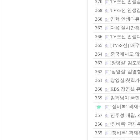
TV조선 인생
370
TV조선 인생
369
임혁 인생다큐 
368
다음 실시간검색
367
TV조선 인생
366
[TV조선] 배
365
중국에서도 많은
364
'장영실' 김도현
363
'장영실' 김영철
362
장영실 첫회가
361
KBS 장영실
360
임혁님이 국민
359
‘징비록’ 곽재
진주성 대첩, 조
357
′징비록′ 곽재
356
‘징비록’ 곽재우
355