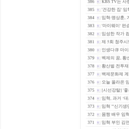
KBS TV는 
386
'건강한 집' 임
385
임혁·맹상훈, 가
384
'마이웨이' 편승
383
임성한 작가 
382
제 5회 청주시
381
인생다큐 마이
380
벡제의 꿈, 황
379
황산벌 전투재현
378
백제문화제 계
377
오늘 올라온 
376
[시선강탈] '좋
375
임혁, 과거 ‘
374
임혁 "'신기생뎐
373
몸짱 배우 임혁
372
임혁 부인 김
371