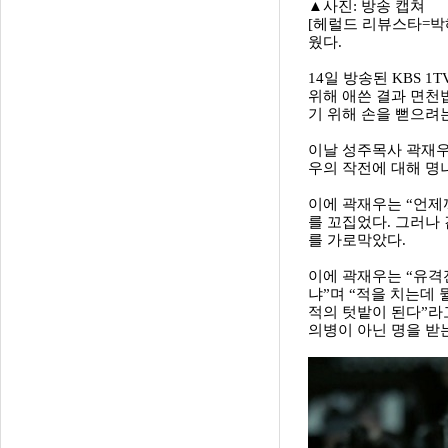
▲사진: 방송 캡쳐
[헤럴드 리뷰스타=박
웠다.
14일 방송된 KBS
위해 애쓴 결과 면천
기 위해 손을 뻗으려
이날 성주목사 곽재우
우의 작전에 대해 명
이에 곽재우는 “언제
를 꼬집었다. 그러나
를 가로막았다.
이에 곽재우는 “유격
냐”며 “적을 치는데
적의 텃밭이 된다”라
의병이 아닌 명을 받