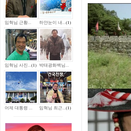
임혁님 근황...
하얀눈이 내...
(1)
임혁님 사진...
(1)
박태광화백님...
어제 대통령 ...
임혁님 최근...
(1)