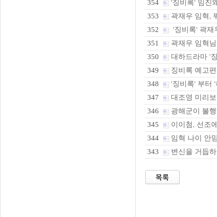
'징비록' 임진
354
곽재우 임혁, 
353
'징비록' 곽재
352
곽재우 임혁님
351
대하드라마 '징
350
징비록 예고편
349
'징비록' 부터 
348
대조영 미리보
347
광해군이 불행해
346
이이첨, 선조에
345
임혁 나이 안믿
344
변신을 거듭하
343