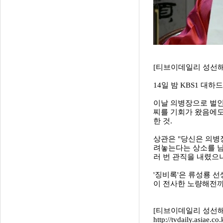
[티브이데일리 성선해 
14일 밤 KBS1 대
이날 의병장으로 벌인
찌를 기회가 왔음에도
한 것.
상관은 "당신은 의병
려놓는다는 상소를 남
러 번 관직을 내렸으나
'징비록'은 류성룡 
이 전사한 노량해전까
[티브이데일리 성선해 기자
http://tvdaily.asiae