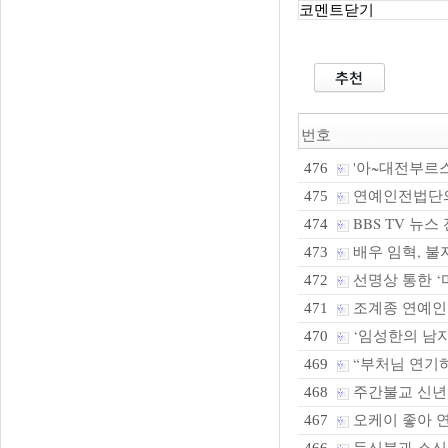
코멘트닫기
번호
'아~대전부르스
476
연예인전법단의 
475
BBS TV 뉴스
474
배우 임혁, 불
473
선명상 통한 ‘
472
조계종 연예인
471
‘임성한의 남자
470
“부처님 연기하
469
주간불교 신년 
468
오케이 좋아 연
467
등신불과 소