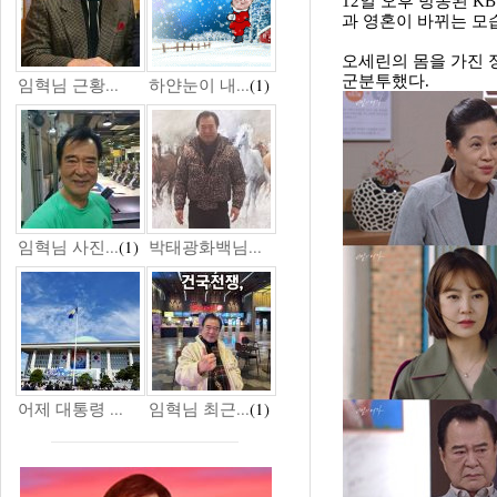
12일 오후 방송된 K
과 영혼이 바뀌는 모
오세린의 몸을 가진 
군분투했다.
임혁님 근황...
하얀눈이 내...
(1)
임혁님 사진...
(1)
박태광화백님...
어제 대통령 ...
임혁님 최근...
(1)