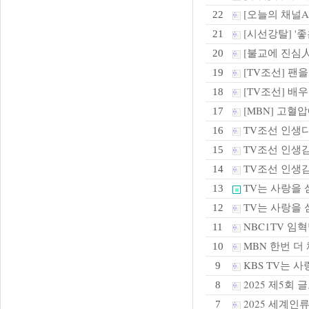
[오늘의 채널
22
[시선강탈] '좋
21
[불교에 진심人] 
20
[TV조선] 팬
19
[TV조선] 배
18
[MBN] 고혈압
17
TV조선 인생
16
TV조선 인생
15
TV조선 인생
14
TV는 사랑을 
13
TV는 사랑을 
12
NBC1TV 임
11
MBN 한번 더
10
KBS TV는 
9
2025 제5회
8
2025 세계
7