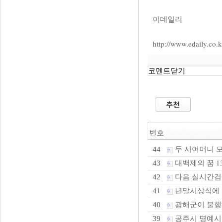
이데일리
http://www.edaily.
코멘트닫기
번호
두 시어머니 모신
44
대백제의 꿈 1
43
다음 실시간검색
42
년말시상식에 
41
광해군이 불행해
40
공주시 명예시
39