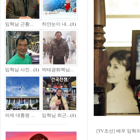
임혁님 근황...
하얀눈이 내...
(1)
임혁님 사진...
(1)
박태광화백님...
어제 대통령 ...
임혁님 최근...
(1)
[TV조선] 배우 임혁