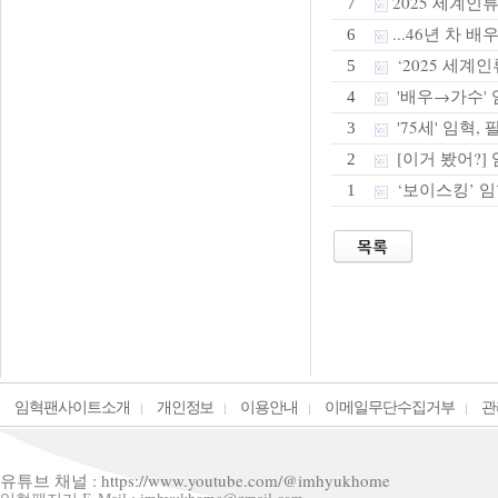
2025 세계
7
...46년 차 
6
‘2025 세계
5
'배우→가수' 
4
'75세' 임혁,
3
[이거 봤어?]
2
‘보이스킹’ 임혁
1
임혁팬사이트소개
개인정보
이용안내
이메일무단수집거부
관
유튜브 채널 : https://www.youtube.com/@imhyukhome