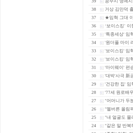
공주시 명예시
39
거상 김만덕 
38
★임혁 그대 
37
‘보이스킹’ 이
36
'특종세상' 임혁
35
'원더풀 마이 라
34
'보이스킹' 임혁
33
'보이스킹' 임혁
32
'마이웨이' 편승
31
'대박'사극 新
30
'건강한 집' 임
29
'77세 원로배우
28
"어머니가 두분"
27
"멜버른 올림픽
26
"내 얼굴도 몰라
25
"같은 말 반복
24