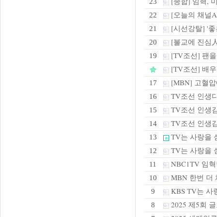
[종합] 임혁, 
23
[오늘의 채널
22
[시선강탈] '좋
21
[불교에 진심人] 
20
[TV조선] 팬
19
[TV조선] 배
[MBN] 고혈압
17
TV조선 인생
16
TV조선 인생
15
TV조선 인생
14
TV는 사랑을 
13
TV는 사랑을 
12
NBC1TV 임
11
MBN 한번 더
10
KBS TV는 
9
2025 제5회
8