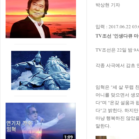
박상현 기자
입력 : 2017.06.22 03:
TV조선 '인생다큐 마이
TV조선은 22일 밤 9
각종 사극에서 감초 연
임혁은 "세 살 무렵
머니를 맞으면서 생모
다"며 "온갖 설움과 
다"고 밝힌다. 하지만
마냥 행복하진 않았을
말한다.