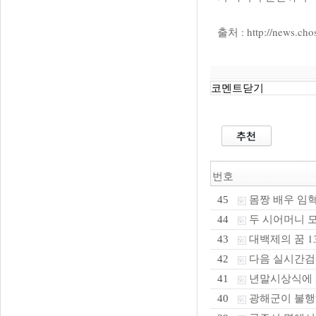
출처 : http://news.cho
코멘트닫기
번호
몸짱 배우 임혁
45
두 시어머니 모신
44
대백제의 꿈 1
43
다음 실시간검색
42
년말시상식에 
41
광해군이 불행해
40