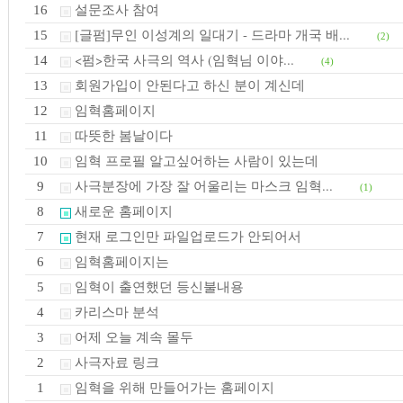
설문조사 참여
16
[글펌]무인 이성계의 일대기 - 드라마 개국 배...
15
(2)
<펌>한국 사극의 역사 (임혁님 이야...
14
(4)
회원가입이 안된다고 하신 분이 계신데
13
임혁홈페이지
12
따뜻한 봄날이다
11
임혁 프로필 알고싶어하는 사람이 있는데
10
사극분장에 가장 잘 어울리는 마스크 임혁...
9
(1)
새로운 홈페이지
8
현재 로그인만 파일업로드가 안되어서
7
임혁홈페이지는
6
임혁이 출연했던 등신불내용
5
카리스마 분석
4
어제 오늘 계속 몰두
3
사극자료 링크
2
임혁을 위해 만들어가는 홈페이지
1