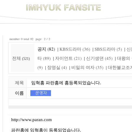
member 0 total 82 page 2 / 2
공지 (82)
KBS드라마 (36)
SBS드라마 (5)
신돈
|
|
|
전체
타 (89)
자이언트 (21)
신기생뎐 (45)
대왕의 꿈
|
|
|
(521)
(9)
장영실 (4)
비밀의 여자 (35)
대한불교조계종
|
|
|
제목
임혁홈 파란홈에 홈등록되었습니다.
이름
http://www.paran.com
파란홈에 임혁홈이 등록되었습니다.