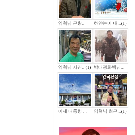
임혁님 근황...
하얀눈이 내...
(1)
임혁님 사진...
(1)
박태광화백님...
어제 대통령 ...
임혁님 최근...
(1)