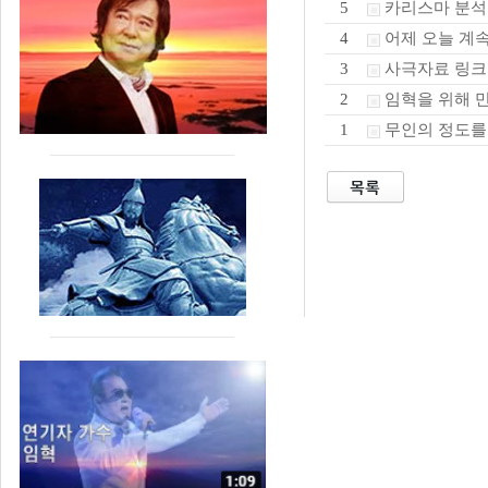
카리스마 분석
5
어제 오늘 계
4
사극자료 링크
3
임혁을 위해 
2
무인의 정도를
1