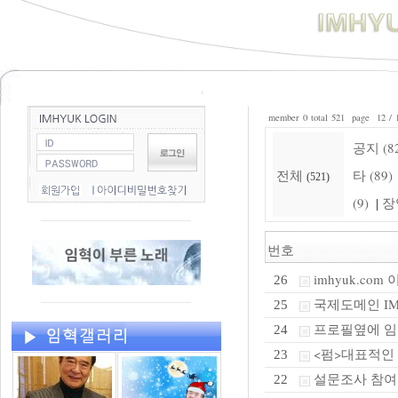
member 0 total 521 page 12 / 
공지 (8
전체
타 (89)
(521)
(9)
장
|
번호
imhyuk.co
26
국제도메인 IM
25
프로필옆에 임
24
<펌>대표적인
23
설문조사 참여
22