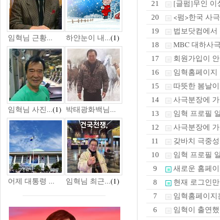
[글펌]무인 이성
21
<펌>한국 사극
20
법보닷컴에서 신돈
19
임혁님 근황...
하얀눈이 내...
(1)
MBC 대하사
18
회원가입이 안
17
임혁홈페이지
16
따뜻한 봄날
15
사극분장에 가장
14
임혁님 사진...
(1)
박태광화백님...
임혁 프로필 
13
사극분장에 가장
12
갖바치 극중
11
임혁 프로필 
10
새로운 홈페
9
어제 대통령 ...
임혁님 최근...
(1)
현재 로그인만
8
임혁홈페이지
7
임혁이 출연했
6