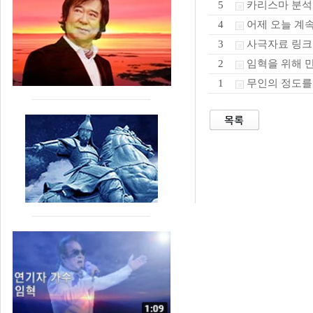
카리스마 분석
5
어제 오늘 계
4
사극자료 링크
3
임혁을 위해 
2
무인의 정도를
1