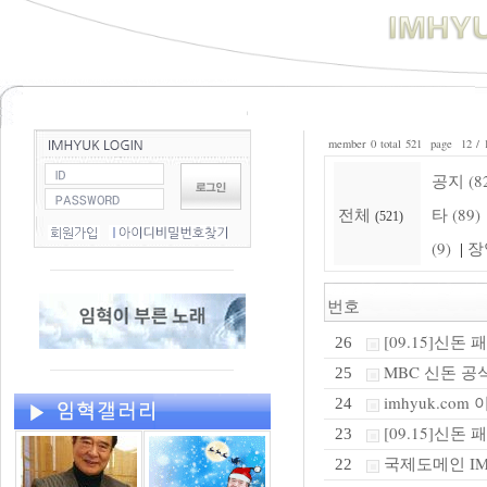
member 0 total 521 page 12 / 
공지 (8
전체
타 (89)
(521)
(9)
장
|
번호
[09.15]신돈
26
MBC 신돈 
25
imhyuk.co
24
[09.15]신돈
23
국제도메인 IM
22