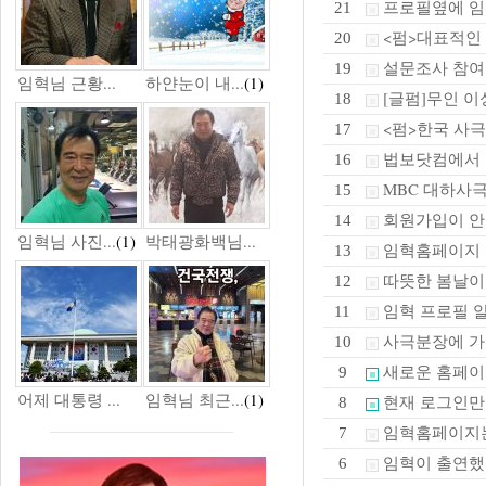
프로필옆에 임
21
<펌>대표적인
20
설문조사 참여
19
임혁님 근황...
하얀눈이 내...
(1)
[글펌]무인 이성
18
<펌>한국 사극
17
법보닷컴에서 신돈
16
MBC 대하사
15
회원가입이 안
14
임혁님 사진...
(1)
박태광화백님...
임혁홈페이지
13
따뜻한 봄날
12
임혁 프로필 
11
사극분장에 가장
10
새로운 홈페
9
어제 대통령 ...
임혁님 최근...
(1)
현재 로그인만
8
임혁홈페이지
7
임혁이 출연했
6