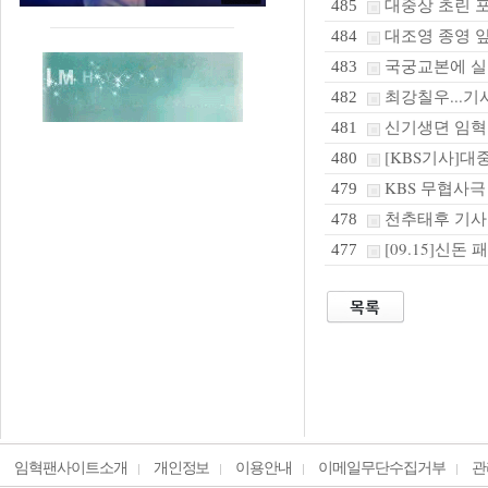
대중상 초린 포
485
대조영 종영 앞
484
국궁교본에 실
483
최강칠우...기
482
신기생뎐 임혁
481
[KBS기사]대
480
KBS 무협사극
479
천추태후 기사
478
[09.15]신돈
477
임혁팬사이트소개
개인정보
이용안내
이메일무단수집거부
관