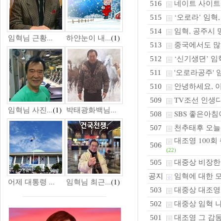
네이트 사이트
516
‘오로라’ 임혁
515
임혁, 공주시 
514
임혁님 근황...
하얀눈이 내...
(1)
중국에서도 많은
513
‘신기생뎐’ 임혁
512
'오로라공주' 임
511
안녕하세요, 
510
TV조선 인생
509
임혁님 사진...
(1)
박태광화백님...
SBS 좋은아
508
천추태후 오늘 
507
대조영 100회 
506
(22)
대중상 비장한
505
임혁에 대한 
공지
어제 대통령 ...
임혁님 최근...
(1)
대중상 대조영
503
대중상 임혁 나
502
대조영 그 감동
501