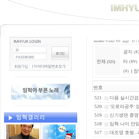
member 0 total 521 page 12 / 
공지 (8
전체
타 (89)
(521)
(9)
장
|
번호
다음 실시간검색
521
'오로라공주' 
520
신기생뎐 종영
519
임혁 나이 안믿
518
대조영 호평..
517