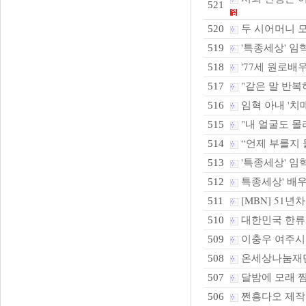
521
두 시어머니 모신
520
'특종세상' 임혁
519
'77세 원로배우
518
"같은 말 반복
517
임혁 아내 '치매
516
"내 얼굴도 몰라
515
“언제 부를지 몰
514
'특종세상' 임혁
513
특종세상' 배우
512
[MBN] 51
511
대한민국 한류
510
이충우 여주시
509
온세상나눔재단,
508
달밤에 모래 찜
507
쩐흥다오 제작발
506