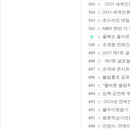
‘2025 세계
505
2025 세계
504
흐드러진 메밀꽃
503
MBN 한번 더
502
올해도 돌아온
조계종 연예인전
500
2025 제5회
499
‘제5회 글로벌
498
조덕배 콘서트
497
불법홍포 공로 큰
496
"멜버른 올림픽
495
임혁·김연희 부부
494
‘2024년 연
493
불우이웃돕기 
492
평촌역상가연합회
491
안양시, 연예인들
490