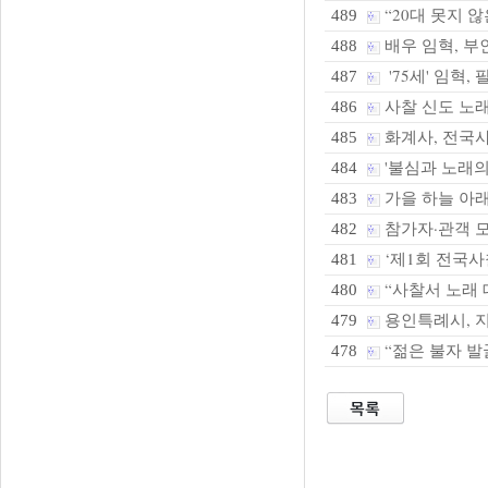
“20대 못지 않은
489
배우 임혁, 부
488
'75세' 임혁,
487
사찰 신도 노래
486
화계사, 전국
485
'불심과 노래의 
484
가을 하늘 아래
483
참가자·관객 모
482
‘제1회 전국사
481
“사찰서 노래 
480
용인특례시, 지
479
“젊은 불자 발굴
478