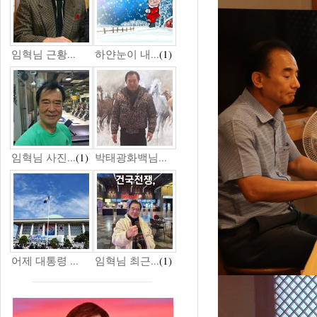
임혁님 근황...
하얀눈이 내...
(1)
임혁님 사진...
(1)
박태광화백님...
어제 대통령 ...
임혁님 최근...
(1)