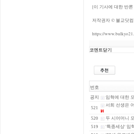
​[이 기사에 대한 반론 및
​저작권자 © 불교닷
https://www.bulkyo21
코멘트닫기
번호
임혁에 대한 
공지
서희 선생은 
521
두 시어머니 모신
520
'특종세상' 임혁
519