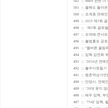
MBN 한번 더
502
올해도 돌아온
501
조계종 연예인전
500
2025 제5회
499
‘제5회 글로벌
498
조덕배 콘서트
497
불법홍포 공로 큰
496
"멜버른 올림픽
495
임혁·김연희 부부
494
‘2024년 연
493
불우이웃돕기 
492
평촌역상가연합회
491
안양시, 연예인들
490
“20대 못지 않은
489
배우 임혁, 부
488
'75세' 임혁,
487