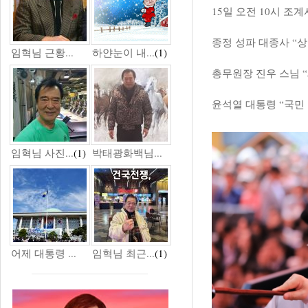
15일 오전 10시 조
종정 성파 대종사 “
임혁님 근황...
하얀눈이 내...
(1)
총무원장 진우 스님 “
윤석열 대통령 “국민
임혁님 사진...
(1)
박태광화백님...
어제 대통령 ...
임혁님 최근...
(1)