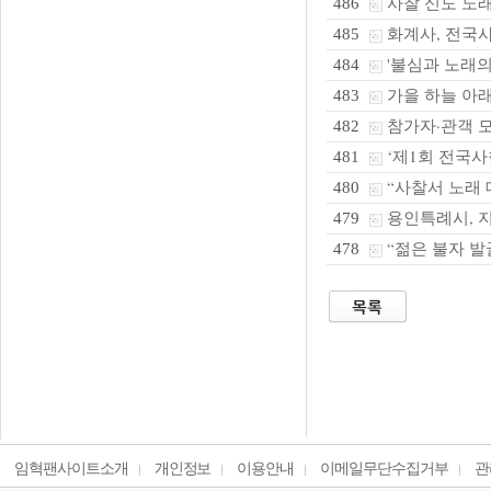
사찰 신도 노래
486
화계사, 전국
485
'불심과 노래의 
484
가을 하늘 아래
483
참가자·관객 모
482
‘제1회 전국사
481
“사찰서 노래 
480
용인특례시, 지
479
“젊은 불자 발굴
478
임혁팬사이트소개
개인정보
이용안내
이메일무단수집거부
관