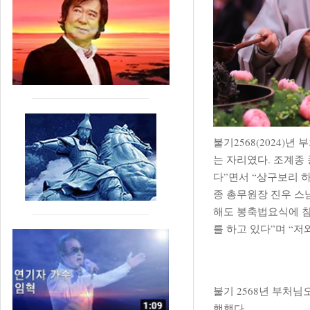
불기2568(2024)
는 자리였다. 조계종 
다”면서 “상구보리 
종 총무원장 진우 스
해도 봉축법요식에 참
를 하고 있다”며 “
불기 2568년 부처
행했다.