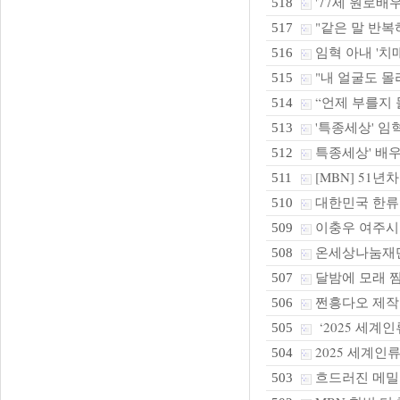
'77세 원로배우
518
"같은 말 반복
517
임혁 아내 '치매
516
"내 얼굴도 몰라
515
“언제 부를지 몰
514
'특종세상' 임혁
513
특종세상' 배우
512
[MBN] 51
511
대한민국 한류
510
이충우 여주시
509
온세상나눔재단,
508
달밤에 모래 찜
507
쩐흥다오 제작발
506
‘2025 세계
505
2025 세계
504
흐드러진 메밀꽃
503