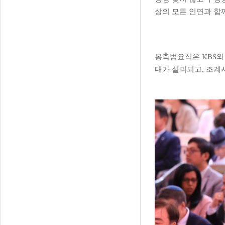
상의 모든 인연과 함
봉축법요식은 KBS와
대가 설피되고, 조계