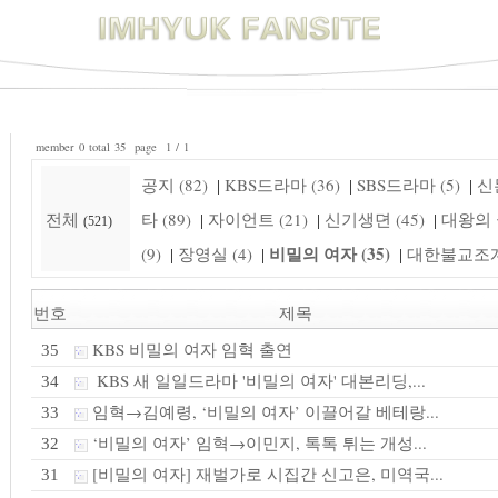
member 0 total 35 page 1 / 1
공지 (82)
KBS드라마 (36)
SBS드라마 (5)
신돈
|
|
|
전체
타 (89)
자이언트 (21)
신기생뎐 (45)
대왕의 꿈
|
|
|
(521)
비밀의 여자 (35)
(9)
장영실 (4)
대한불교조계종
|
|
|
번호
제목
KBS 비밀의 여자 임혁 출연
35
KBS 새 일일드라마 '비밀의 여자' 대본리딩,...
34
임혁→김예령, ‘비밀의 여자’ 이끌어갈 베테랑...
33
‘비밀의 여자’ 임혁→이민지, 톡톡 튀는 개성...
32
[비밀의 여자] 재벌가로 시집간 신고은, 미역국...
31