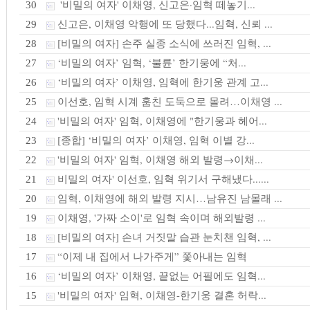
'비밀의 여자' 이채영, 신고은·임혁 떼놓기...
30
신고은, 이채영 악행에 또 당했다...임혁, 신뢰 ...
29
[비밀의 여자] 손주 실종 소식에 쓰러진 임혁, ...
28
‘비밀의 여자’ 임혁, ‘불륜’ 한기웅에 “처...
27
‘비밀의 여자’ 이채영, 임혁에 한기웅 관계 고...
26
이선호, 임혁 시계 훔친 도둑으로 몰려…이채영 ...
25
'비밀의 여자' 임혁, 이채영에 "한기웅과 헤어...
24
[종합] ‘비밀의 여자’ 이채영, 임혁 이별 강...
23
'비밀의 여자' 임혁, 이채영 해외 발령→이채...
22
비밀의 여자' 이선호, 임혁 위기서 구해냈다......
21
임혁, 이채영에 해외 발령 지시…남유진 남몰래 ...
20
이채영, '가짜 소이'로 임혁 속이며 해외발령 ...
19
[비밀의 여자] 손녀 거짓말 습관 눈치챈 임혁, ...
18
“이제 내 집에서 나가주게” 쫓아내는 임혁
17
‘비밀의 여자’ 이채영, 끝없는 어필에도 임혁...
16
'비밀의 여자' 임혁, 이채영-한기웅 결혼 허락...
15