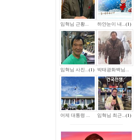
임혁님 근황...
하얀눈이 내...
(1)
임혁님 사진...
(1)
박태광화백님...
어제 대통령 ...
임혁님 최근...
(1)