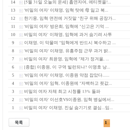
[5월 31일 오늘의 운세] 흡연자여, 에티켓을!...
14
'비밀의 여자' 이채영, 임혁 탓에 母 잃고 복...
13
한기웅, 임혁 면전에 거짓말 "친구 위해 공장가...
12
'비밀의 여자' 방은희, 임혁에 "신고은 기억 ...
11
비밀의 여자’ 이채영, 임혁에 과거 숨기려 사투
10
이채영, 이 악물며 "임혁에게 반드시 복수하고 ...
9
'비밀의 여자' 이채영, 유흥주점 근무 과거 밝...
8
비밀의 여자' 최윤영, 임혁에 "제가 정겨울, ...
7
[종합] 이종원, 이 구역 빌런되나? 이명호 낭...
6
'비밀의 여자' 이채영, 이종원 약점 잡았다......
5
'비밀의 여자' 임혁, 이종원에 "자백하고 죗값...
4
비밀의 여자 자체 최고 시청률 13% 돌파
3
'비밀의 여자' 이선호VS이종원, 임혁 병실에서...
2
비밀의 여자' 이채영, 진실 숨기기로 결심...임...
1
1