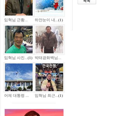
임혁님 근황...
하얀눈이 내...
(1)
임혁님 사진...
(1)
박태광화백님...
어제 대통령 ...
임혁님 최근...
(1)