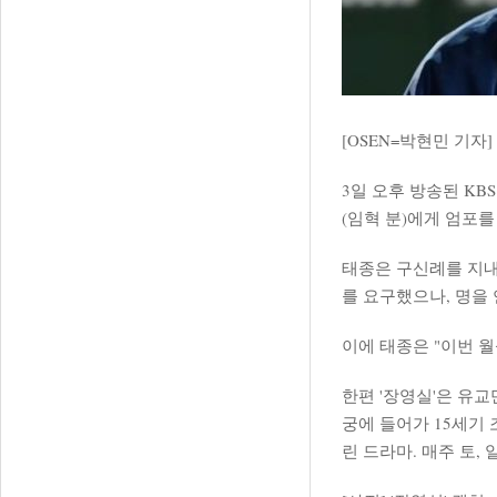
[OSEN=박현민 기
3일 오후 방송된 KB
(임혁 분)에게 엄포
태종은 구신례를 지내
를 요구했으나, 명을
이에 태종은 "이번 
한편 '장영실'은 유
궁에 들어가 15세기
린 드라마. 매주 토, 일요