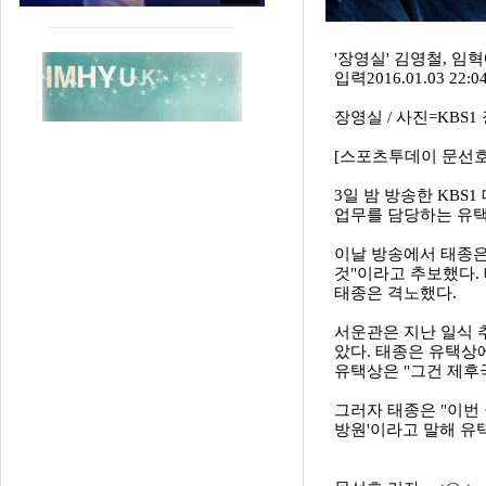
'장영실' 김영철, 임혁
입력2016.01.03 22:
장영실 / 사진=KBS1
[스포츠투데이 문선호
3일 밤 방송한 KBS
업무를 담당하는 유택
이날 방송에서 태종은
것"이라고 추보했다.
태종은 격노했다.
서운관은 지난 일식 
았다. 태종은 유택상
유택상은 "그건 제후
그러자 태종은 "이번
방원'이라고 말해 유