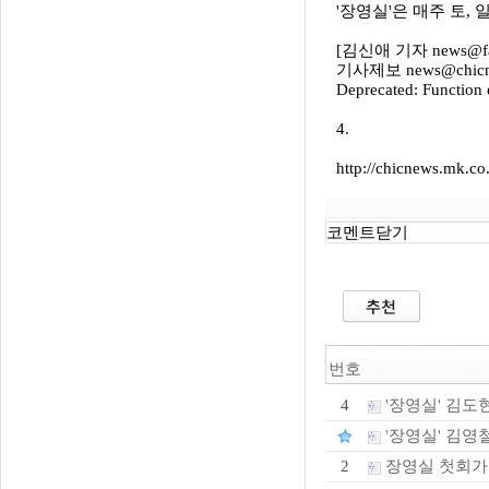
'장영실'은 매주 토, 
[김신애 기자 news@fa
기사제보 news@chicne
Deprecated: Function 
4.
http://chicnews.mk.c
코멘트닫기
번호
'장영실' 김도현
4
'장영실' 김영철
장영실 첫회가
2