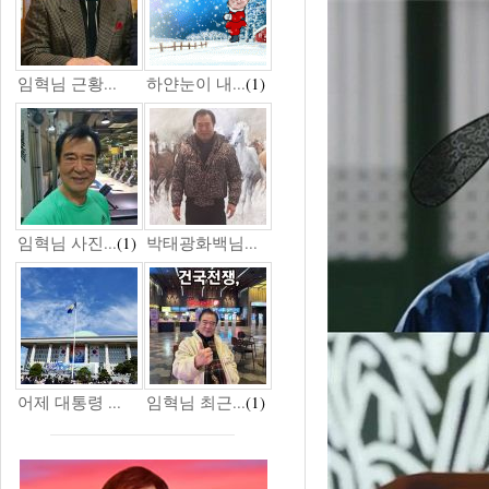
임혁님 근황...
하얀눈이 내...
(1)
임혁님 사진...
(1)
박태광화백님...
어제 대통령 ...
임혁님 최근...
(1)