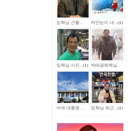
임혁님 근황...
하얀눈이 내...
(1)
임혁님 사진...
(1)
박태광화백님...
어제 대통령 ...
임혁님 최근...
(1)