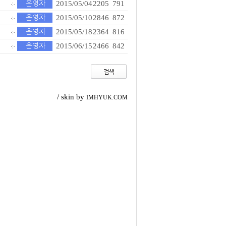
2015/05/04
2205
791
2015/05/10
2846
872
2015/05/18
2364
816
2015/06/15
2466
842
/ skin by
IMHYUK.COM