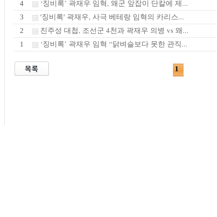
‘징비록’ 곽재우 임혁, 왜군 앞잡이 단칼에 제...
4
′징비록′ 곽재우, 사극 베테랑 임혁의 카리스...
3
진주성 대첩, 조선군 4천과 곽재우 의병 vs 왜...
2
‘징비록’ 곽재우 임혁 “닭벼슬보다 못한 관직...
1
1