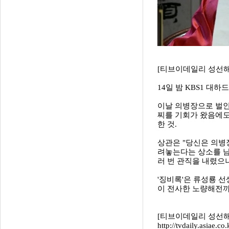
[티브이데일리 성선해 
14일 밤 KBS1 대
이날 의병장으로 벌인
찌를 기회가 왔음에도
한 것.
상관은 "당신은 의병
려놓는다는 상소를 남
러 번 관직을 내렸으나
'징비록'은 류성룡 
이 전사한 노량해전까
[티브이데일리 성선해 기자
http://tvdaily.asiae