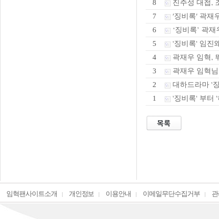
진주성 대첩, 조
8
′징비록′ 곽재
7
‘징비록’ 곽재우
6
'징비록' 임진
5
곽재우 임혁, 
4
곽재우 임혁님
3
대하드라마 '징
2
'징비록' 부터 
1
임혁팬사이트소개
개인정보
이용안내
이메일무단수집거부
관