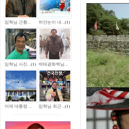
임혁님 근황...
하얀눈이 내...
(1)
임혁님 사진...
(1)
박태광화백님...
어제 대통령 ...
임혁님 최근...
(1)