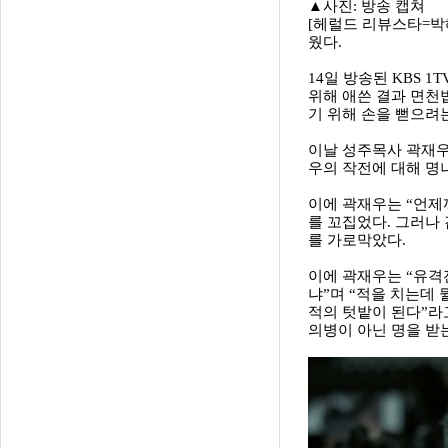
▲사진: 방송 캡쳐
[헤럴드 리뷰스타=박
웠다.
14일 방송된 KBS
위해 애쓴 결과 면천
기 위해 손을 뻗으려
이날 성주목사 곽재우
우의 작전에 대해 명
이에 곽재우는 “언제
를 꼬집었다. 그러나
를 가로막았다.
이에 곽재우는 “유격
냐”며 “적을 치는데
적의 텃밭이 된다”라
의병이 아닌 명을 받