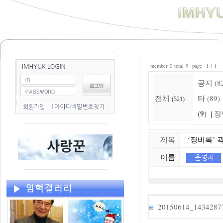
member 0 total 9 page 1 / 1
공지 (8
전체
타 (89)
(521)
(9)
장
|
제목
‘징비록’ 곽
이름
20150614_1434287