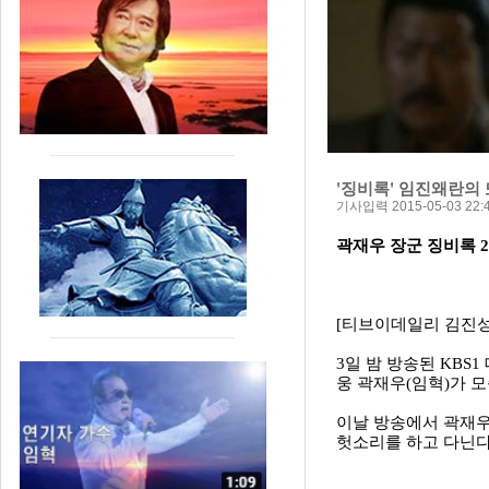
'징비록' 임진왜란의
기사입력 2015-05-03 22:4
곽재우 장군 징비록 2
[티브이데일리 김진성 
3일 밤 방송된 KBS
웅 곽재우(임혁)가 
이날 방송에서 곽재우
헛소리를 하고 다닌다