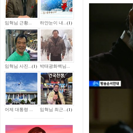
임혁님 근황...
하얀눈이 내...
(1)
임혁님 사진...
(1)
박태광화백님...
어제 대통령 ...
임혁님 최근...
(1)