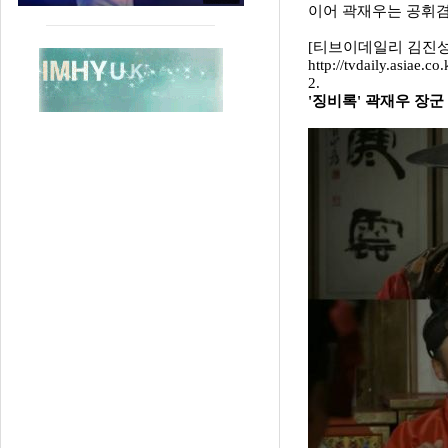
이어 곽재우는 공휘겸
[티브이데일리 김진성 기자
http://tvdaily.asiae
2.
'징비록' 곽재우 장군