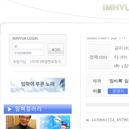
member 0 total 9 page 1 / 1
공지 (8
전체
타 (89)
(521)
(9)
장
|
제목
'징비록' 
이름
1430661324_897903