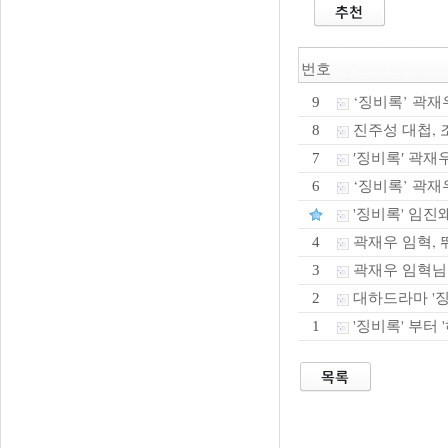
번호
‘징비록’ 곽재
9
진주성 대첩, 조
8
′징비록′ 곽재
7
‘징비록’ 곽재우
6
'징비록' 임진
곽재우 임혁, 
4
곽재우 임혁님
3
대하드라마 '징
2
'징비록' 부터 
1