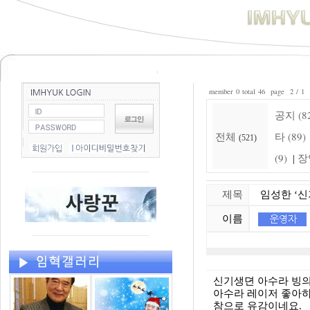
member 0 total 46 page 2 / 1
공지 (8
전체
타 (89)
(521)
(9)
장
|
제목
임성한 ‘신기
이름
신기생뎐 아수라 빙의
아수라 레이저 좋아하
참으로 유감이네요.