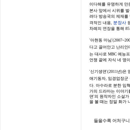
이다해를 유명하게 만든 
본사 앞에서 시위를 
려다 방송국의 제재를 받
분장사
격적인 내용,
등
차례의 연장을 통해 8
'아현동 마님'(2007~
다고 끌어안고 난리인
는 대사로 MBC 예능
언쟁 끝에 자식 네 명
'신기생뎐'(2011년
애기동자, 임경업장군
다. 아수라로 분한 임
가의 드라마는 이야기를
뎐'의 원작자인 소설가
을 볼 때는 정말 화가 
들을수록 어처구니