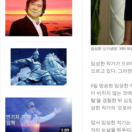
임성한 '신기생뎐'. SBS 제
임성한 작가가 드라
오르고 있다. 그러
6일 방송된 임성한 
이 비치지 않는 것에
탈'을 경험한 뒤 심
성한 작가의 '오로라
앞서 임성한 작가는 
자의 눈살을 찌푸리게