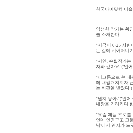
한국아이닷컴 이슬
임성한 작가는 황당
를 소개한다.
"지금이 6·25 사
는 길에 시어머니가
"시인, 수필작가는
자와 같아요.'('인
"피고름으로 쓴 대
에 내팽개쳐지자 큰
는 비판을 받았다.)
"멸치 응아."('
내장을 가리키며 한 
"요즘 예능 프로를
인데 인명구조 그물
님'에서 연지가 느닷