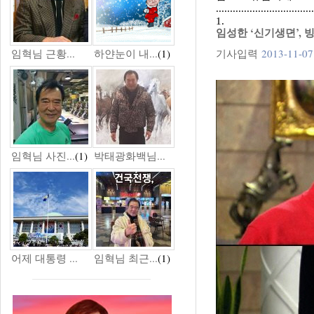
...................................
1.
임성한 ‘신기생뎐’, 
임혁님 근황...
하얀눈이 내...
(1)
기사입력
2013-11-07
임혁님 사진...
(1)
박태광화백님...
어제 대통령 ...
임혁님 최근...
(1)