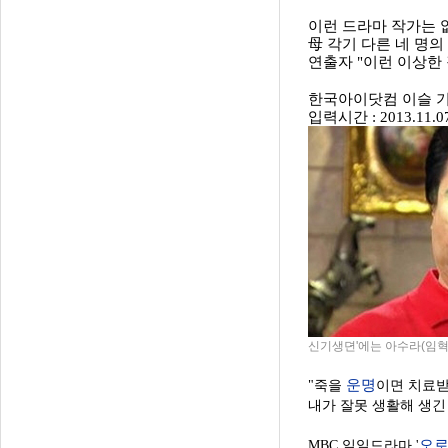
이런 드라마 작가는 
母 각기 다른 네 명의
연출자 "이런 이상한
한국아이닷컴 이슬 
입력시간 : 2013.11.07
신기생뎐'에는 아수라(임혁
운명
"죽을
이면 치료받
내가 잘못 생활해 생긴
오
MBC 일일드라마 '