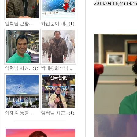
2013. 09.11(수) 19:4
임혁님 근황...
하얀눈이 내...
(1)
임혁님 사진...
(1)
박태광화백님...
어제 대통령 ...
임혁님 최근...
(1)