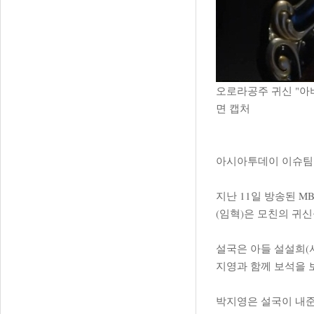
오로라공주 귀신 "아비
면 캡처
아시아투데이 이슈팀 
지난 11일 방송된 M
(임혁)은 모친의 귀
설국은 아들 설설희(
지영과 함께 보석을 
박지영은 설국이 내준