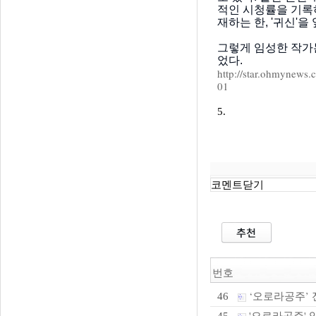
적인 시청률을 기록
재하는 한, '귀신'
그렇게 임성한 작가
었다.
http://star.ohmyn
01
5.
코멘트닫기
번호
‘오로라공주’ 
46
'오로라공주' 