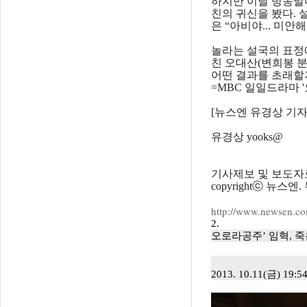
하지만 이날 방송말
친의 귀신을 봤다. 
은 “아비야... 미안
놀라는 설국의 표정
친 오대산(변희봉 분
어떤 결과를 초래할
=MBC 일일드라마 '
[뉴스엔 유경상 기자
유경상 yooks@
기사제보 및 보도자료 n
copyrightⓒ 뉴스
http://www.newsen.
2.
오로라공주’ 임혁, 죽
2013. 10.11(금) 19:5