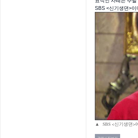
표적인 사례는 주말
SBS <신기생뎐>이
▲
SBS <신기생뎐>
관련사진보기