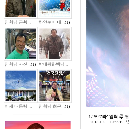
임혁님 근황...
하얀눈이 내...
(1)
임혁님 사진...
(1)
박태광화백님...
어제 대통령 ...
임혁님 최근...
(1)
1.‘오로라’ 임혁 母
‘
2013-10-11 19:56:19