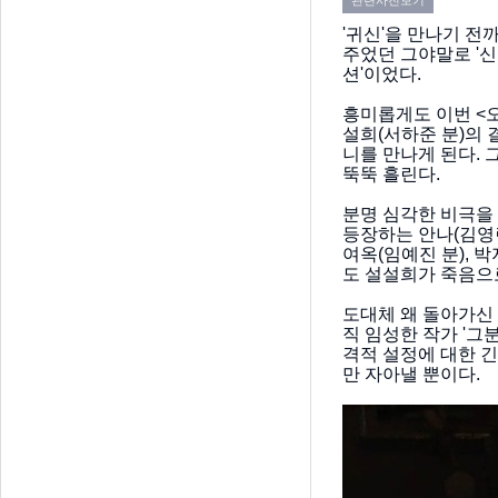
'귀신'을 만나기 전
주었던 그야말로 '신
션'이었다.
흥미롭게도 이번 <오
설희(서하준 분)의 
니를 만나게 된다. 그
뚝뚝 흘린다.
분명 심각한 비극을
등장하는 안나(김영란
여옥(임예진 분), 
도 설설희가 죽음으
도대체 왜 돌아가신 
직 임성한 작가 '그
격적 설정에 대한 긴
만 자아낼 뿐이다.