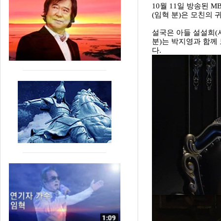
10월 11일 방송된 
(임혁 분)은 모친의 
설국은 아들 설설희(
분)는 박지영과 함께
다.