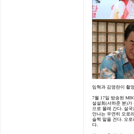
임혁과 김영란이 촬영
7월 17일 방송된 M
설설희(서하준 분)가
으로 몰래 간다. 설
안나는 우연히 오로라
슬쩍 말을 건다. 오
다.