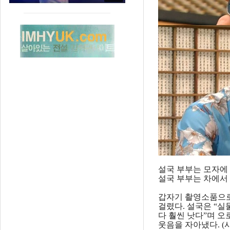
설국 부부는 모자에
설국 부부는 차에서 
갑자기 촬영소품으로
걸렸다. 설국은 “실
다 훨씬 낫다”며 오
웃음을 자아냈다. (