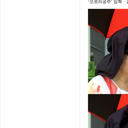
‘오로라공주’ 임혁ㆍ