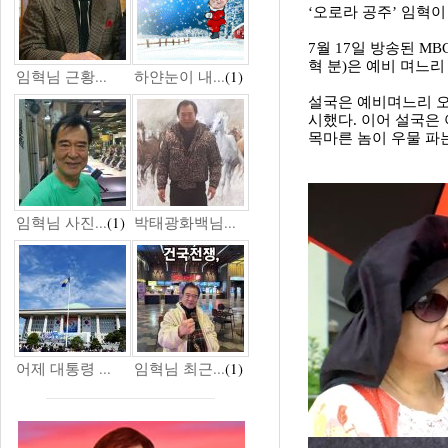
‘오로라 공주’ 임혁
7월 17일 방송된 M
혁 분)은 예비 며느리
임혁님 근황...
하얀눈이 내...
(1)
설국은 예비며느리 오
시했다. 이어 설국은
목마른 놈이 우물 파는
임혁님 사진...
(1)
박태광화백님...
어제 대통령 ...
임혁님 최근...
(1)