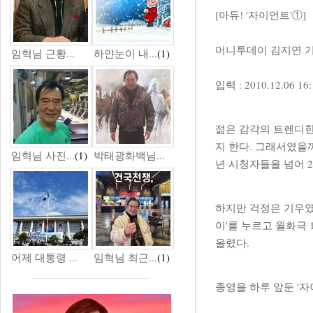
[아듀! '자이언트'①]
머니투데이 김지연 기
임혁님 근황...
하얀눈이 내...
(1)
입력 : 2010.12.06 
젊은 감각의 트렌디한
지 한다. 그래서였을까
임혁님 사진...
(1)
박태광화백님...
년 시청자들을 넘어 2
하지만 걱정은 기우였다
이'를 누르고 월화극
올렸다.
어제 대통령 ...
임혁님 최근...
(1)
종영을 하루 앞둔 '자