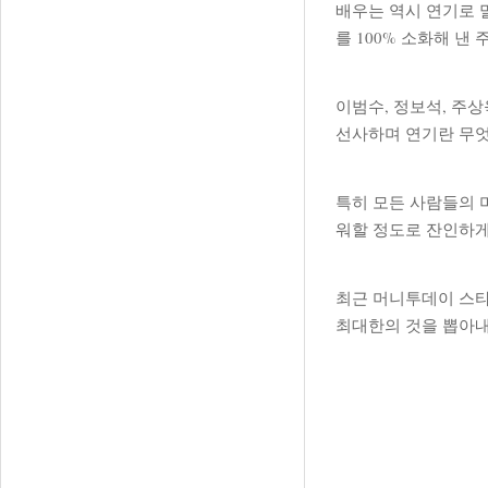
배우는 역시 연기로 
를 100% 소화해 낸
이범수, 정보석, 주상
선사하며 연기란 무엇
특히 모든 사람들의 미
워할 정도로 잔인하게
최근 머니투데이 스타
최대한의 것을 뽑아내