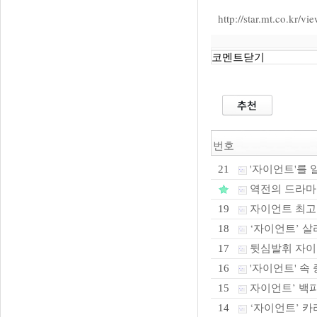
http://star.mt.co.kr
코멘트닫기
번호
'자이언트'를 
21
역전의 드라마
자이언트 최고
19
‘자이언트’ 살리
18
뒷심발휘 자이
17
'자이언트' 속
16
자이언트’ 백파
15
‘자이언트’ 카
14