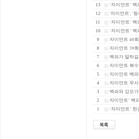
‘자이언트’ 백파
13
'자이언트', '동
12
‘자이언트’ 백
11
‘자이언트’ 백
10
자이언트 40
9
자이언트 39
8
백파가 말하길
7
자이언트 복수
6
자이언트 백파가
5
자이언트 무서
4
백파와 강모가 만
3
자이언트’ 백파
2
‘자이언트’ 한
1