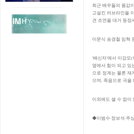
최근 배우들의 몸값
고설킨 러브라인을 이
견 조연을 대거 등장
이문식 송경철 임혁 
'배신자'에서 이강모
옆에서 힘이 되고 있
으로 정계는 물론 재
으며, 죽음으로 극을 
이외에도 셀 수 없이
◆이범수·정보석·주상