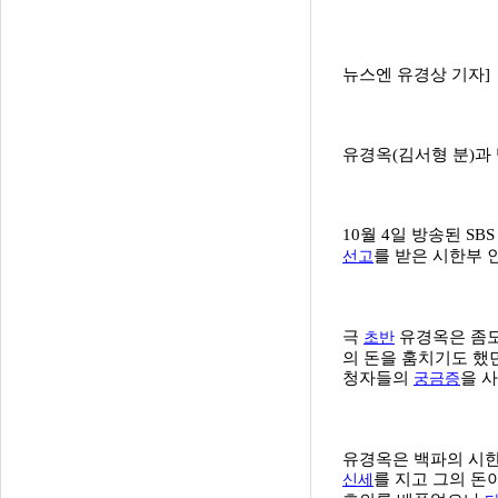
뉴스엔 유경상 기자]
유경옥(김서형 분)과 
10월 4일 방송된 SB
를 받은 시한부 
선고
극
유경옥은 좀도
초반
의 돈을 훔치기도 했
청자들의
을 사
궁금증
유경옥은 백파의 시한
를 지고 그의 돈
신세