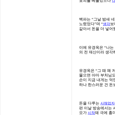
호의를 베풀었으나
백파는 “그날 밤새 
노렸었다”며 “
보
생각
같아서 돈을 더 넣어뒀
이에 유경옥은 “나는
의 전 재산이라 생각
유경옥은 “그 때 왜
물으면 아마 부처님도
손이 지금 내게는 억
하나 한스러운 건 돈보
돈을 다루는
사채업자
편 이날 방송에서는 
모가
돼 극에 흥
시작