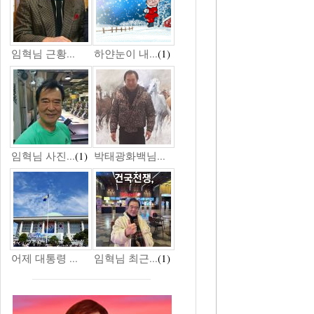
임혁님 근황...
하얀눈이 내...
(1)
임혁님 사진...
(1)
박태광화백님...
어제 대통령 ...
임혁님 최근...
(1)