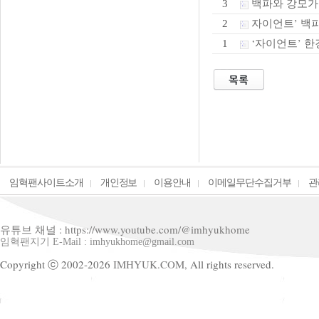
백파와 강모가 만
3
자이언트’ 백파
2
‘자이언트’ 한
1
임혁팬사이트소개
개인정보
이용안내
이메일무단수집거부
관
유튜브 채널 : https://www.youtube.com/@imhyukhome
임혁팬지기 E-Mail : imhyukhome@gmail.com
Copyright ⓒ 2002-2026
IMHYUK.COM,
All rights reserved.