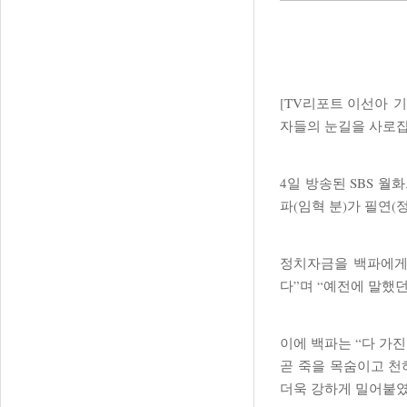
[TV리포트 이선아 
자들의 눈길을 사로잡
4일 방송된 SBS 월
파(임혁 분)가 필연
정치자금을 백파에게
다”며 “예전에 말했
이에 백파는 “다 가
곧 죽을 목숨이고 천
더욱 강하게 밀어붙였