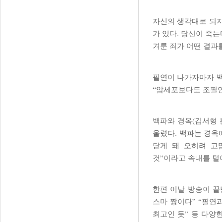
자신의 생각대로 되지
가 있다. 당신이 죽는
겨룬 죄가 어떤 결과
필연이 나가자마자 백
“암세포보다도 조필연
백파와 경옥(김서형 
울렸다. 백파는 경옥에
닫게 돼 오히려 고
것”이라고 속내를 털
한편 이날 방송이 끝
스마 짱이다” “필연과
최고인 듯” 등 다양