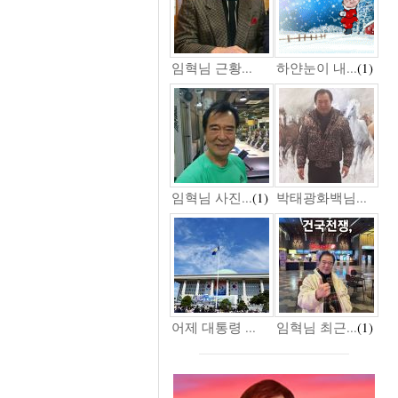
임혁님 근황...
하얀눈이 내...
(1)
임혁님 사진...
(1)
박태광화백님...
어제 대통령 ...
임혁님 최근...
(1)