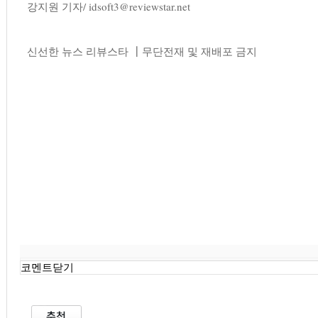
강지원 기자/
idsoft3@reviewstar.net
신선한 뉴스 리뷰스타 ┃무단전재 및 재배포 금지
코멘트닫기