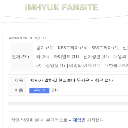
member 0 total 21 page 1 / 1
공지 (82)
KBS드라마 (36)
SBS드라마 (5)
신돈
|
|
|
자이언트 (21)
전체
타 (89)
신기생뎐 (45)
대왕의 꿈
|
|
|
(521)
(9)
장영실 (4)
비밀의 여자 (35)
대한불교조계종
|
|
|
제목
백파가 말하길 현실보다 무서운 시험은 없다
(H)
이름
정연(박진희 분)이 본격적으로
사채업
을 시작했다