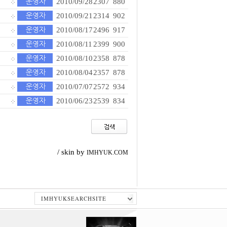
2010/09/28
2307
880
2010/09/21
2314
902
2010/08/17
2496
917
2010/08/11
2399
900
2010/08/10
2358
878
2010/08/04
2357
878
2010/07/07
2572
934
2010/06/23
2539
834
/ skin by
IMHYUK.COM
IMHYUKSEARCHSITE