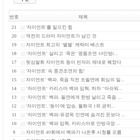
번호
제목
'자이언트'를 일으킨 힘
21
역전의 드라마 자이언트가 남긴 것
20
자이언트 최고의 ‘별별’ 캐릭터 베스트
19
‘자이언트’ 살리고 ‘죽은’ 명품조연 10인방(...
18
뒷심발휘 자이언트 동이 빈자리 제대로 꿰찼다
17
'자이언트' 속 중견조연의 힘!
16
자이언트’ 백파, 죽음 직전 조필연에 회심의 일...
15
‘자이언트’ 카리스마 백파 임혁, 하차 “아쉬워...
14
‘자이언트’ 백파, 필연에게 한방 날리고 죽음 ...
13
'자이언트', '동이'에 압승, 월화극 1위 굳히...
12
‘자이언트’ 백파-유경옥 인연에 숨겨진 돈보다 ...
11
‘자이언트’ 백파 임혁, 카리스마로 안방극장 ...
10
자이언트 40회에서 백파가 나온후 시청률 오름
9