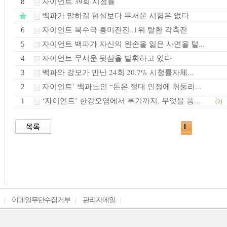
자이언트 39회 시청률
8
백파가 말하길 현실보다 무서운 시험은 없다
자이언트 복수극 흥미진진..1위 탈환 각축전
6
자이언트 백파가 자신의 왼손을 잃은 사연을 털...
5
자이언트 무서운 뒷심을 발휘하고 있다
4
백파와 강모가 만난 24회 20.7% 시청률자체...
3
자이언트’ 백파노인 “돈은 절대 인정에 휘둘리...
2
‘자이언트’ 한강오염에서 투기까지, 무엇을 풍...
1
(2)
1
이메일무단수집거부
관리자메일