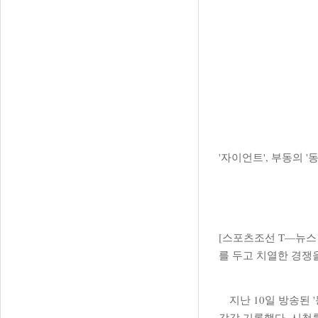
'자이언트', 부동의 '
[스포츠조선 T―뉴스 
를 두고 치열한 경쟁
지난 10일 방송된 '
각각 기록했다. 시청률