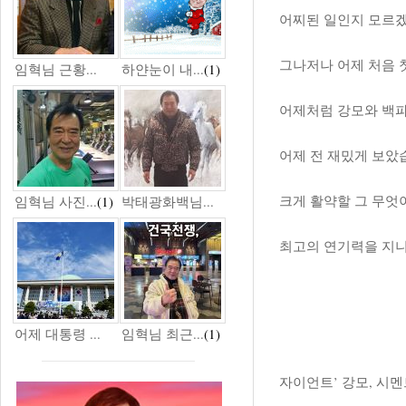
어찌된 일인지 모르겠
그나저나 어제 처음
임혁님 근황...
하얀눈이 내...
(1)
어제처럼 강모와 백파
어제 전 재밌게 보았
크게 활약할 그 무엇이
임혁님 사진...
(1)
박태광화백님...
최고의 연기력을 지니
어제 대통령 ...
임혁님 최근...
(1)
자이언트’ 강모, 시