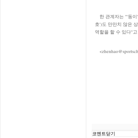
한 관계자는 "'동이'
호')도 만만치 않은 
역할을 할 수 있다"고
<
zhenhao@sportsc
코멘트닫기