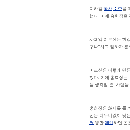
지하철
공사
수주
를 
했다. 이에 홍회장은
사채업 어르신은 한
구나”하고 말하자 홍
어르신은 이렇게 만든
했다. 이에 홍회장은
들 생각일 뿐, 사람들
홍회장은 화제를 돌려
신은 터무니없이 낮
권
땅만
매입
하면 돈