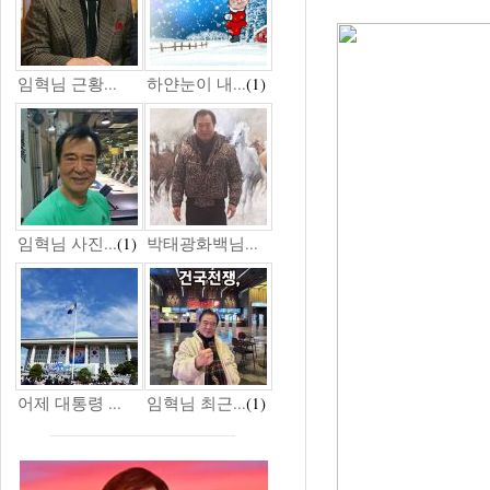
임혁님 근황...
하얀눈이 내...
(1)
임혁님 사진...
(1)
박태광화백님...
어제 대통령 ...
임혁님 최근...
(1)