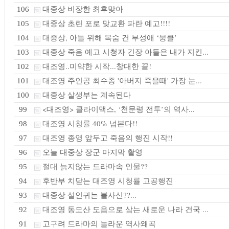
대중상 비장한 최후맞아
106
대중상 초린 포로 맞교환 파란 예고!!!!
105
대중상, 아들 위해 목숨 건 부성애 ‘뭉클’
104
대중상 죽음 예고 시청자 긴장 아들은 내가 지킨...
103
대조영..미약한 시작...창대한 끝!
102
대조영 주인공 최수종 '아버지 죽을때' 가장 눈...
101
대중상 살생부는 계속된다
100
<대조영> 클라이맥스, ‘천문령 전투’의 역사...
99
대조영 시청률 40% 넘본다!!
98
대조영 종영 앞두고 죽음의 행진 시작!!
97
오늘 대중상 장군 마지막 촬영
96
절대 늙지않는 드라마속 인물??
95
후반부 치닫는 대조영 시청률 고공행진
94
대중상 설인귀는 불사신??...
93
대조영 동모산 도읍으로 삼는 새로운 나라 건국 ...
92
고구려 드라마의 놀라운 역사왜곡
91