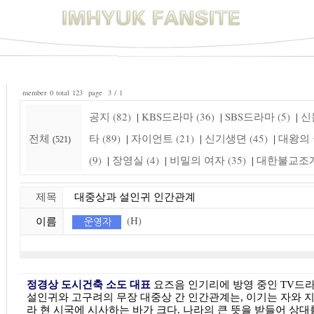
member 0 total 123 page 3 / 1
공지 (82)
KBS드라마 (36)
SBS드라마 (5)
신돈
|
|
|
전체
타 (89)
자이언트 (21)
신기생뎐 (45)
대왕의 꿈
|
|
|
(521)
(9)
장영실 (4)
비밀의 여자 (35)
대한불교조계종
|
|
|
제목
대중상과 설인귀 인간관계
(H)
이름
정경상 도시건축 소도 대표
요즈음 인기리에 방영 중인 TV드라
설인귀와 고구려의 무장 대중상 간 인간관계는, 이기는 자와 
라 현 시국에 시사하는 바가 크다. 나라의 큰 뜻을 받들어 상