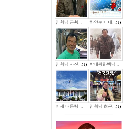
임혁님 근황...
하얀눈이 내...
(1)
임혁님 사진...
(1)
박태광화백님...
어제 대통령 ...
임혁님 최근...
(1)