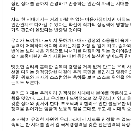
장인 상대를 끝까지 존경하고 존중하는 인간적 자세는 시대를 
다.
사실 현 시대에서는 거의 바랄 수 없는 마음가짐이지만 아직
인간관계로 다가갈 수 있다는 확신이 작가의 상상력에 영향을 
가의 판단이 옳았다는 반증일 것이다.
우리가 느끼거나 느끼지 못하거나 매사 경쟁의 소용돌이 속에 
능력이 어떠하며 어디에 속하는지를 가장 잘 알게 하고, 승자와
번에는 보다 나은 기량으로 나서기를 다짐하게 되는 것이야말로
슬기로움이련만 우리 사회는 매번 원망과 불신만 쌓이도록 한다
떳떳한 승리와 흔쾌한 승복의 경험을 거의 없게 만드는 우리 
선을 다하는 정정당당한 대결에 우리 국민을 몰입하고 열광하도
뜻한 위로와 패자의 스스럼없는 축하를 보며 스스로 위안을 얻
는지도 모른다.
우리도 이제는 우리끼리 경쟁하던 시대에서 분야를 막론하고 
황을 맞았다. 그리고 우리보다 도덕적으로 잘 무장되어 있고 
갖춘 상대와 맞서야 한다. 부도덕과 비합리로 인한 불필요한 비
쟁력을 잃어가는 임금과 노동의 질을 그대로 두고 새 시대의 승
또 사람이 유일한 자원인 우리나라에서 서로를 인정할 수 없도
속되는 한 시대를 앞서 갈 국제경쟁력을 갖춘 전문인력의 육성