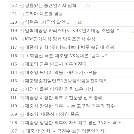
경륜있는 중견연기자 임혁
122
(2)
드라마 대조영 열풍
121
임혁은...사극의 달인...
120
(2)
임혁대중상 카리스마로 KBS 연기대상 조연상 수...
119
KBS연기대상 임혁 남자조연상 수상
118
(6)
대중상 임혁 (주)나노카보나 방문 숯침대 호평
117
10회앞선 극본‘대조영’VS쪽대본 ‘왕과 나’
116
대조영 꿈은 반드시 이루어진다
115
대조영 드디어 막을 내렸다 기사모음
114
대조영중견텔런트3인방임혁임동진이덕화
113
시청자 울린 비장한 최후 모은 기사
112
대중상 비장한 최후로 천문령 전투 승리
111
대중상 장렬한 최후 “나는 고구려 최후의 장수...
110
대조영` 대중상 비장한 죽음
109
대중상 장엄한 최후에 자체최고 경신 36.8%, 40%...
108
'대중상' 임혁, 사극진수 보인 명품연기자!
107