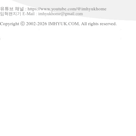
유튜브 채널 : https://www.youtube.com/@imhyukhome
임혁팬지기 E-Mail : imhyukhome@gmail.com
Copyright ⓒ 2002-2026
IMHYUK.COM,
All rights reserved.