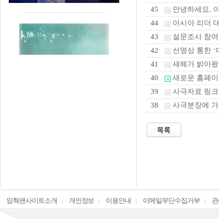
안녕하세요, 
45
아시아 리더 
44
설문조사 참여
43
선명상 통한 ‘
42
새해가 밝아
41
새로운 홈페
40
사극자료 링크
39
사극분장에 가장
38
임혁팬사이트소개
개인정보
이용안내
이메일무단수집거부
관