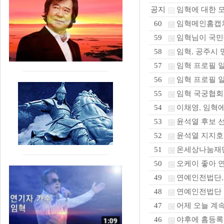
임혁에 대한 
공지
임혁메인홈캡
60
임혁님이 국민
59
임혁, 공주시 
58
임혁 프로필 
57
임혁 프로필 
56
임혁 국궁협회
55
이채영, 임혁에
54
윤석열 후보 선
53
윤석열 지지호
52
온세상나눔재단,
51
오케이 좋아 연
50
연예인전법단,화
49
연예인전법단 본
48
어제 오늘 계
47
야후에 홈등록
46