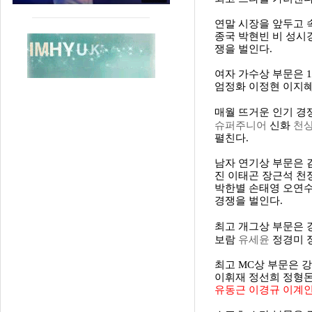
연말 시장을 앞두고 
종국 박현빈 비 성시
쟁을 벌인다.
여자 가수상 부문은 
엄정화 이정현 이지혜
매월 뜨거운 인기 경
슈퍼주니어
천
신화
펼친다.
남자 연기상 부문은 
진 이태곤 장근석 천
박한별 손태영 오연수
경쟁을 벌인다.
최고 개그상 부문은 
유세윤
보람
정경미 
최고 MC상 부문은 
이휘재 정선희 정형돈
유동근 이경규 이계인