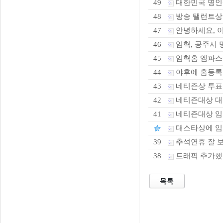
대한민국 명인
49
방송 탤런트상 
48
안녕하세요, 
47
임혁, 공주시 
46
임혁홈 엠파
45
야후에 홈등록
44
네티즌상 투표
43
네티즌대상 대스
42
네티즌대상 임혁
41
대스타상에 임
추석연휴 잘 
39
트래픽 추가했
38