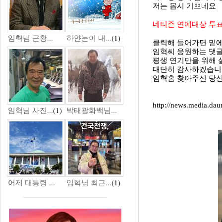
저는 몹시 기쁘네요
네티즌 연예대상 투
임혁님 근황...
하얀눈이 내...
(1)
클릭해 들어가면 밑
임혁씨 응원하는 댓글
평생 연기만을 위해
대단히 감사하겠습니
임혁홈 찾아주신 당신
http://news.media.da
임혁님 사진...
(1)
박태광화백님...
어제 대통령 ...
임혁님 최근...
(1)