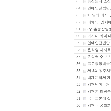
등신불과 소
65
연예인전법단,화
64
'비밀의 여자' 
63
이채영, 임혁에
62
(주)울릉산림농
61
아시아 리더 
60
연예인전법단 본
59
윤석열 지지호
58
윤석열 후보 선
57
불교중앙박물관 
56
제 5회 청주시
55
백제문화제 계
54
임혁님이 국민
53
임혁홈 회원분
52
국궁교본에 실
51
임혁 국궁협회
50