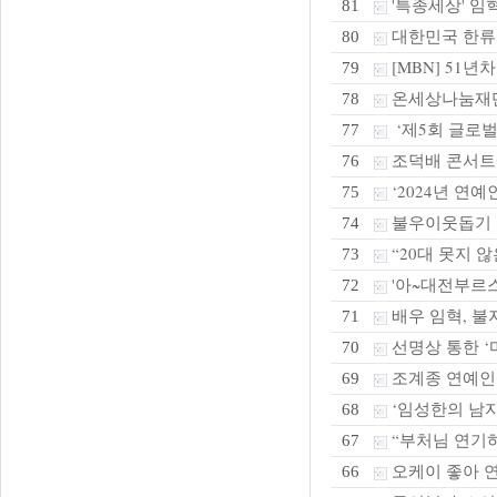
'특종세상' 임혁
81
대한민국 한류
80
[MBN] 51
79
온세상나눔재단,
78
‘제5회 글로벌
77
조덕배 콘서트
76
‘2024년 연
75
불우이웃돕기 
74
“20대 못지 않은
73
'아~대전부르스
72
배우 임혁, 불
71
선명상 통한 ‘
70
조계종 연예인
69
‘임성한의 남자
68
“부처님 연기하
67
오케이 좋아 연
66