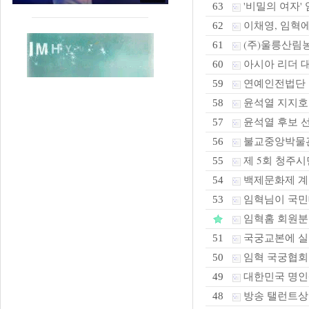
'비밀의 여자' 
63
이채영, 임혁에
62
(주)울릉산림농
61
아시아 리더 
60
연예인전법단 본
59
윤석열 지지호
58
윤석열 후보 선
57
불교중앙박물관 
56
제 5회 청주시
55
백제문화제 계
54
임혁님이 국민
53
임혁홈 회원분
국궁교본에 실
51
임혁 국궁협회
50
대한민국 명인
49
방송 탤런트상 
48