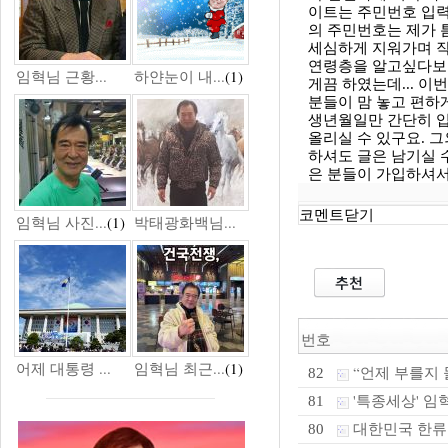
이트는 주민번호 입력
의 주민번호는 제가 
세심하게 지워가며 작
연령층을 알고싶다보
임혁님 근황...
하얀눈이 내...
(1)
게끔 하였는데... 
분들이 맘 놓고 편하
생년월일만 간단히 입
올리실 수 있구요. 그
하셔도 글은 남기실 
은 분들이 가입하셔서
코멘트닫기
임혁님 사진...
(1)
박태광화백님...
번호
어제 대통령 ...
임혁님 최근...
(1)
“언제 부를지 몰
82
'특종세상' 임혁
81
대한민국 한류
80