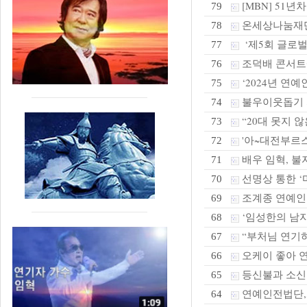
[MBN] 51
79
온세상나눔재단,
78
‘제5회 글로벌
77
조덕배 콘서트
76
‘2024년 연
75
불우이웃돕기 
74
“20대 못지 않은
73
'아~대전부르스
72
배우 임혁, 불
71
선명상 통한 ‘
70
조계종 연예인
69
‘임성한의 남자
68
“부처님 연기하
67
오케이 좋아 연
66
등신불과 소
65
연예인전법단,화
64