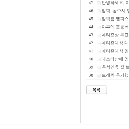
안녕하세요, 
47
임혁, 공주시 
46
임혁홈 엠파
45
야후에 홈등록
44
네티즌상 투표
43
네티즌대상 대스
42
네티즌대상 임혁
41
대스타상에 임
40
추석연휴 잘 
39
트래픽 추가했
38