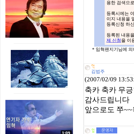
용한 검색으로
등록시에는 야
이지 내용을 
등록신청 하신
등록된 내용을 
제 신청
을 이
* 임혁팬지기님에 의해서
김법주
(2007/02/09 13:53
축카 축카 무긍
감사드립니다
앞으로도 쭈~~