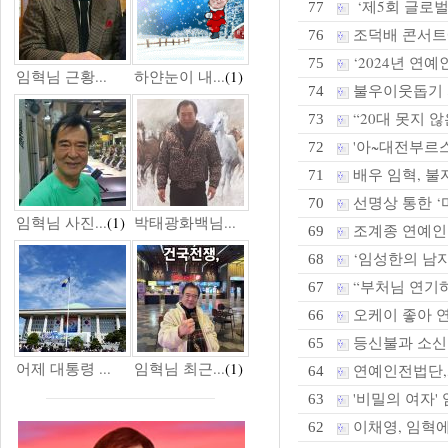
‘제5회 글로벌
77
조덕배 콘서트
76
‘2024년 연
75
임혁님 근황...
하얀눈이 내...
(1)
불우이웃돕기 
74
“20대 못지 않은
73
'아~대전부르스
72
배우 임혁, 불
71
선명상 통한 ‘
70
임혁님 사진...
(1)
박태광화백님...
조계종 연예인
69
‘임성한의 남자
68
“부처님 연기하
67
오케이 좋아 연
66
등신불과 소
65
어제 대통령 ...
임혁님 최근...
(1)
연예인전법단,화
64
'비밀의 여자' 
63
이채영, 임혁에
62