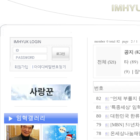
member 0 total 82 page 2 / 1
공지 (8
전체
타 (89)
(521)
(9)
장
|
번호
“언제 부를지 몰
82
'특종세상' 임혁
81
대한민국 한류
80
[MBN] 51
79
온세상나눔재단,
78