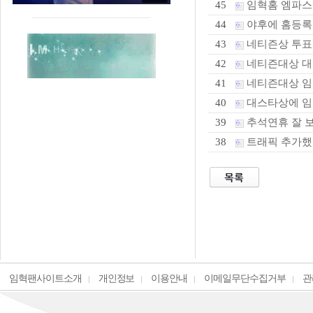
임혁홈 엠파
45
야후에 홈등록
44
네티즌상 투표
43
네티즌대상 대스
42
네티즌대상 임혁
41
대스타상에 임
40
추석연휴 잘 
39
트래픽 추가했
38
임혁팬사이트소개
개인정보
이용안내
이메일무단수집거부
관