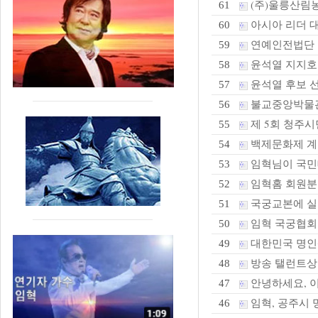
(주)울릉산림농
61
아시아 리더 
60
연예인전법단 본
59
윤석열 지지호
58
윤석열 후보 선
57
불교중앙박물관 
56
제 5회 청주시
55
백제문화제 계
54
임혁님이 국민
53
임혁홈 회원분
52
국궁교본에 실
51
임혁 국궁협회
50
대한민국 명인
49
방송 탤런트상 
48
안녕하세요, 
47
임혁, 공주시 
46