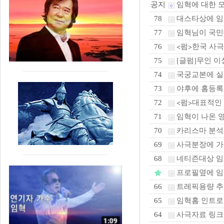
임혁에 대한 
공지
대스타상에 임
78
임혁님이 국민
77
<펌>한국 사극
76
[글펌]무인 이성
75
국궁교본에 실
74
야후에 홈등록
73
<펌>대표적인
72
임혁이 나온 
71
카리스마 분석
70
사극분장에 가장
69
네티즌대상 임혁
68
프로필옆에 임
트레픽용량 
66
임혁홈 인트로
65
사극자료 링크
64