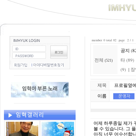
member 0 total 82 page 2 / 1
공지 (8
전체
타 (89)
(521)
(9)
장
|
제목
프로필옆에 
이름
어제 하루종일 제가 
볼 수 있습니다. 그
아직 너무 어수선합니