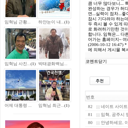
큼 너무 많다보니...
완성하는 경우가 허다합
면...실력이 점차..
잠시 기다려야 하는데 
임혁님 근황...
하얀눈이 내...
(1)
두 즉시 볼 수 있게 
로 화려하기만한 것이 
합니다. 임혁은... 
어가는 홈페이지~ 여
(2006-10-12 16
에 의해서 게시물 복사되었
코멘트닫기
임혁님 사진...
(1)
박태광화백님...
번호
어제 대통령 ...
임혁님 최근...
(1)
네이트 사이트
82
임혁, 공주시 
81
안녕하세요, 
80