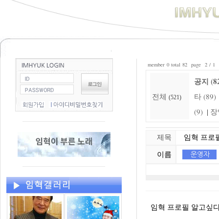
member 0 total 82 page 2 / 1
공지 (8
전체
타 (89)
(521)
(9)
장
|
제목
임혁 프로필
이름
임혁 프로필 알고싶다