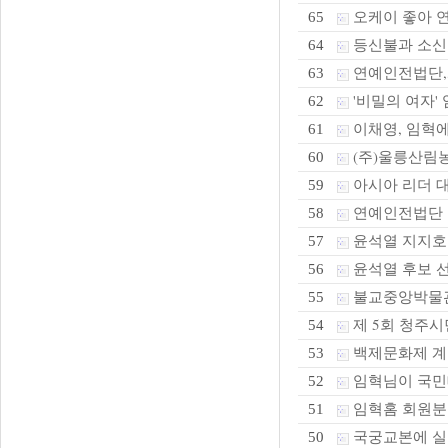
오케이 좋아 연
65
등신불과 소
64
연예인전법단,화
63
'비밀의 여자' 
62
이채영, 임혁에
61
(주)울릉산림농
60
아시아 리더 
59
연예인전법단 본
58
윤석열 지지호
57
윤석열 후보 선
56
불교중앙박물관 
55
제 5회 청주시
54
백제문화제 계
53
임혁님이 국민
52
임혁홈 회원분
51
국궁교본에 실
50