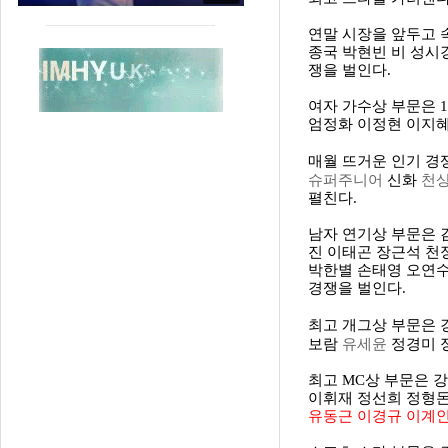
연말 시장을 앞두고 
종국 박현빈 비 성시
쟁을 벌인다.
여자 가수상 부문은 
엄정화 이정현 이지혜
매월 뜨거운 인기 경
슈퍼주니어
천
신화
펼친다.
남자 연기상 부문은 
진 이태곤 장근석 천
박한별 손태영 오연수
경쟁을 벌인다.
최고 개그상 부문은 
유세윤
보람
정경미 
최고 MC상 부문은 
이휘재 정선희 정형돈
유동근 이경규 이계인