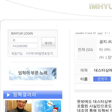
member 0 total 82 page 2 / 1
공지 (8
전체
타 (90)
(522)
(9)
장
|
제목
대스타상에 
이름
뜻밖에도 대스타상부
포함된 사실만으로도 
대조영 통해 임혁씨 