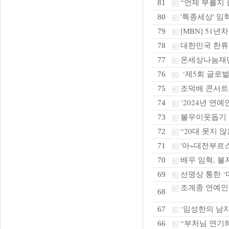
“언제 부를지 몰
81
'특종세상' 임혁
80
[MBN] 51
79
대한민국 한류
78
온세상나눔재단,
77
‘제5회 글로벌
76
조덕배 콘서트
75
‘2024년 연
74
불우이웃돕기 
73
“20대 못지 않은
72
'아~대전부르스
71
배우 임혁, 불
70
선명상 통한 ‘
69
조계종 연예인
68
‘임성한의 남자
67
“부처님 연기하
66