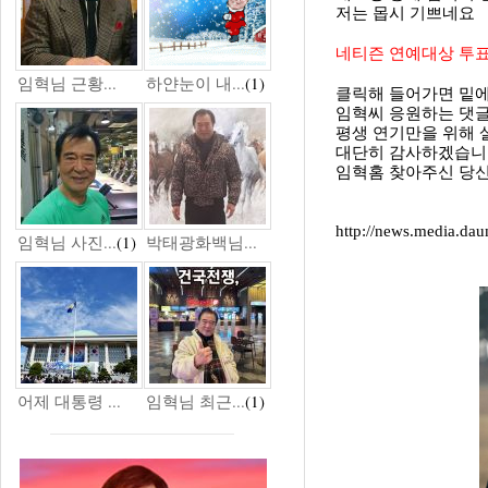
저는 몹시 기쁘네요
네티즌 연예대상 투
임혁님 근황...
하얀눈이 내...
(1)
클릭해 들어가면 밑
임혁씨 응원하는 댓글
평생 연기만을 위해
대단히 감사하겠습니
임혁홈 찾아주신 당신
http://news.media.da
임혁님 사진...
(1)
박태광화백님...
어제 대통령 ...
임혁님 최근...
(1)