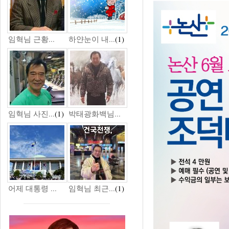
임혁님 근황...
하얀눈이 내...
(1)
임혁님 사진...
(1)
박태광화백님...
어제 대통령 ...
임혁님 최근...
(1)