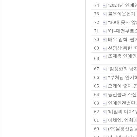
‘2024년 연
74
불우이웃돕기 
73
“20대 못지 않은
72
'아~대전부르스
71
배우 임혁, 불
70
선명상 통한 ‘
69
조계종 연예인
68
‘임성한의 남자
67
“부처님 연기하
66
오케이 좋아 연
65
등신불과 소
64
연예인전법단,화
63
'비밀의 여자' 
62
이채영, 임혁에
61
(주)울릉산림농
60