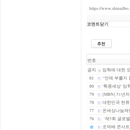
https://www.shinailbo
코멘트닫기
번호
임혁에 대한 
공지
“언제 부를지 몰
81
'특종세상' 임혁
80
[MBN] 51
79
대한민국 한류
78
온세상나눔재단,
77
‘제5회 글로벌
76
조덕배 콘서트