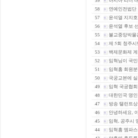
아시아 리더 
59
연예인전법단 본
58
윤석열 지지호
57
윤석열 후보 선
56
불교중앙박물관 
55
제 5회 청주시
54
백제문화제 계
53
임혁님이 국민
52
임혁홈 회원분
51
국궁교본에 실
50
임혁 국궁협회
49
대한민국 명인
48
방송 탤런트상 
47
안녕하세요, 
46
임혁, 공주시 
45
임혁홈 엠파
44