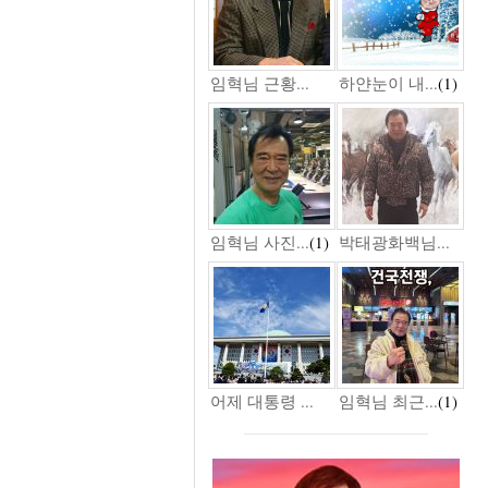
임혁님 근황...
하얀눈이 내...
(1)
임혁님 사진...
(1)
박태광화백님...
어제 대통령 ...
임혁님 최근...
(1)