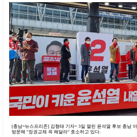
[충남=뉴스프리존] 김형태 기자= 3일 열린 윤석열 후보 충남
방문해 "정권교체 꼭 해달라" 호소하고 있다.