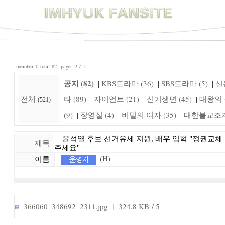
member 0 total 82 page 2 / 1
공지 (82)
KBS드라마 (36)
SBS드라마 (5)
신돈
|
|
|
전체
타 (89)
자이언트 (21)
신기생뎐 (45)
대왕의 꿈
|
|
|
(521)
(9)
장영실 (4)
비밀의 여자 (35)
대한불교조계종
|
|
|
윤석열 후보 선거유세 지원, 배우 임혁 "정권교체 
제목
주세요"
(H)
이름
366060_348692_2311.jpg
|
324.8 KB / 5