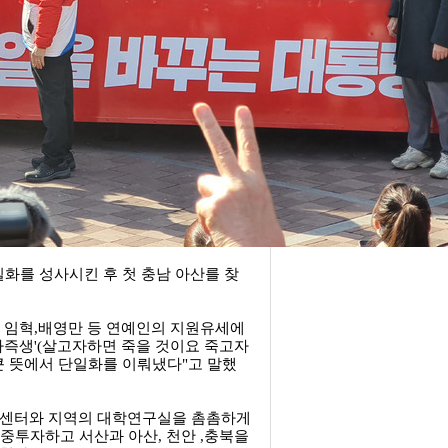
화를 성사시킨 후 첫 충남 아산를 찾
 임혁,배영만 등 연예인의 지원유세에
사즉생'(살고자하면 죽을 것이요 죽고자
 큰 뜻에서 단일화를 이뤄냈다"고 말했
&D센터와 지역의 대학연구실을 촘촘하게
투자하고 서산과 아산, 천안 ,충북을