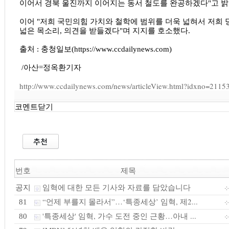
이어서 경북 울진까지 이어지는 동서 철도를 완공하겠다"고 밝
이어 "저희 국민의힘 가치와 철학에 범위를 더욱 넓혀서 저희 
넓은 목소리, 의견을 받들겠다"며 지지를 호소했다.
출처 : 충청일보(https://www.ccdailynews.com)
/아산=정옥환기자
http://www.ccdailynews.com/news/articleView.html?idxno=2115
코멘트닫기
번호
제목
임혁에 대한 모든 기사와 자료를 담았습니다
공지
“언제 부를지 몰라서”…‘특종세상’ 임혁, 제2...
81
'특종세상' 임혁, 가수 도전 중인 근황…아내 ...
80