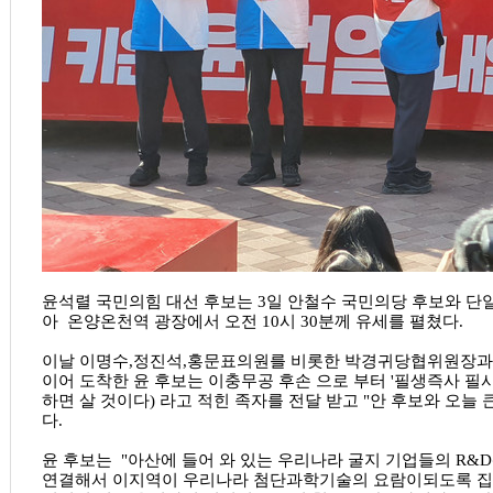
윤석렬 국민의힘 대선 후보는 3일 안철수 국민의당 후보와 단일
아 온양온천역 광장에서 오전 10시 30분께 유세를 펼쳤다.
이날 이명수,정진석,홍문표의원를 비롯한 박경귀당협위원장과
이어 도착한 윤 후보는 이충무공 후손 으로 부터 '필생즉사 필
하면 살 것이다) 라고 적힌 족자를 전달 받고 "안 후보와 오늘
다.
윤 후보는 "아산에 들어 와 있는 우리나라 굴지 기업들의 R
연결해서 이지역이 우리나라 첨단과학기술의 요람이되도록 집중