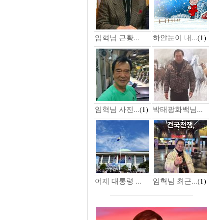
임혁님 근황...
하얀눈이 내...
(1)
임혁님 사진...
(1)
박태광화백님...
어제 대통령 ...
임혁님 최근...
(1)