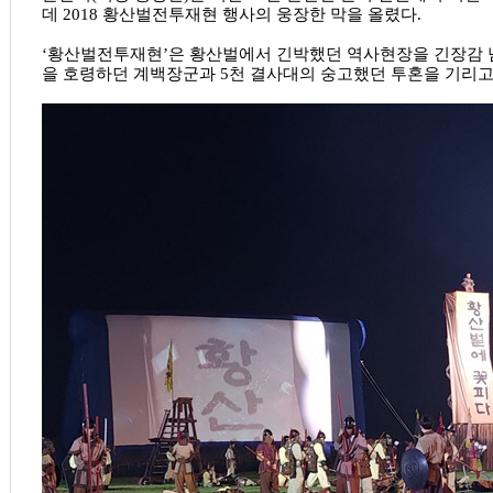
데 2018 황산벌전투재현 행사의 웅장한 막을 올렸다.
‘황산벌전투재현’은 황산벌에서 긴박했던 역사현장을 긴장감
을 호령하던 계백장군과 5천 결사대의 숭고했던 투혼을 기리고