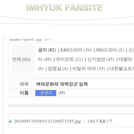
member 0 total 82 page 2 / 1
공지 (82)
KBS드라마 (36)
SBS드라마 (5)
신돈
|
|
|
전체
타 (89)
자이언트 (21)
신기생뎐 (45)
대왕의 꿈
|
|
|
(521)
(9)
장영실 (4)
비밀의 여자 (35)
대한불교조계종
|
|
|
제목
백제문화제 계백장군 임혁
(H)
이름
2018091701001513100073193.jpg
|
140.3 KB / 7