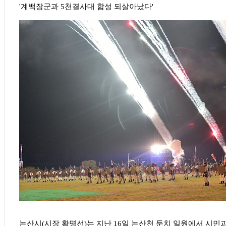
'계백장군과 5천결사대 함성 되살아났다'
논산시(시장 황명선)는 지난 16일 논산천 둔치 일원에서 시민과