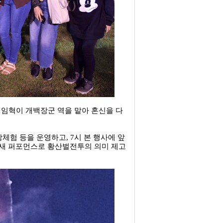
 임혁이 개백장군 역을 맡아 혼신을 다
체험 등을 운영하고, 7시 본 행사에 앞
불새 퍼포먼스로 황산벌전투의 의미 제고