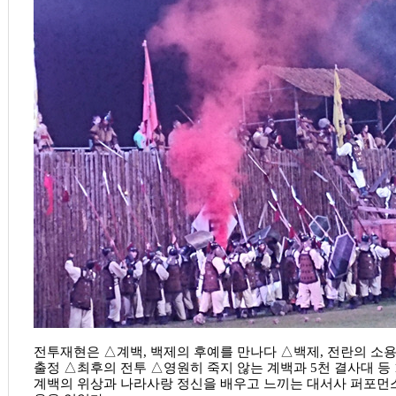
전투재현은 △계백, 백제의 후예를 만나다 △백제, 전란의 소
출정 △최후의 전투 △영원히 죽지 않는 계백과 5천 결사대 등 
계백의 위상과 나라사랑 정신을 배우고 느끼는 대서사 퍼포먼