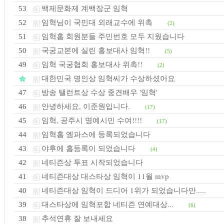
백제문화제 계백장군 임혁
53
임혁님이 국민대 외래교수에 위촉
52
(2)
임혁홈 회원분들 주민번호 모두 지웠습니다
51
국궁교본에 실린 홍보대사 임혁!!
50
(5)
임혁 국궁협회 홍보대사 위촉!!
49
(2)
대한민국 명인상 임혁씨가 수상하셨어요
방송 탤런트상 수상 중견배우 '임혁'
47
안녕하세요, 이준원입니다.
46
(17)
임혁, 공주시 명예시민 수여!!!!
45
(17)
임혁홈 엠파스에 등록되었습니다
44
야후에 홈등록이 되었습니다
43
(4)
네티즌상 투표 시작되었습니다
42
네티즌대상 대스타상 임혁이 11월 mvp
41
네티즌대상 임혁이 드디어 1위가 되었습니다만.....
40
대스타상에 임혁포함 네티즌 연예대상...
39
(6)
추석연휴 잘 보내세요
38