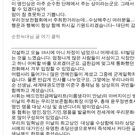
이 명인상은 아주 순수한 단체에서 주는 상이라는군요. 그래서 
할 수 있겠다싶어
맘이 참 흐뭇하고 기쁩니다.
우리것보전협회에서 주최한거라는데...수상해주신 여러분들..
행운과 행복이 항상 함께 하시길 기원드리겠습니다~ 대단히 감
순한늑대님 글 여기 클릭
.......................................................................
각설하고 오늘 18시에 아니 자정이 넘었으니 어제네요. 63빌
는 것을 느꼈습니다. 엄청나게 많은 사람들이 서성이고 식장
고 하니 어찌할 바를 모르겠더군요. 급한김에 엊그제 통화했
전화해서 겨우 입장할 수 있었습니다.
어렵사리 들어가니 많은 연예인들이 계셨고 그중에 군계일학처
습니다. 물론 반갑게 인사를 나누었구요. 그옆에는 우리나라의
순 선생님, 세계태권도연맹 이준구 총재님 등 상상외의 귀빈들
함께하고 계셨습니다.
사회는 배드민턴금메달리트(이름생각이 안남)의 아버지이신 
이날의 주최는 우리것보존협회(회장 이영우, 총재 윤우정변호
명인 명품 대상 시상 및 송년디너의 밤이었습니다.
동 협회는 명인,장인,기인,명품을 발굴하여 전세게에 우리문
로 많이구성되어 있었습니다.
우리의 임혁님은 이날의 최고상인 대상을 수상함에 따라 상당
서예의 대가인신 유명한 초당선생으로부터 즉석에서 커다란 
생님께도 한점을 주셨습니다)