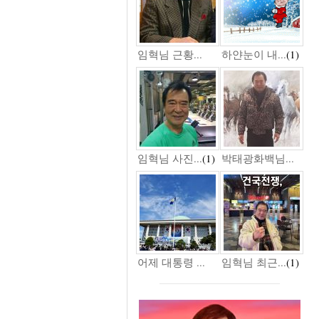
임혁님 근황...
하얀눈이 내...
(1)
임혁님 사진...
(1)
박태광화백님...
어제 대통령 ...
임혁님 최근...
(1)