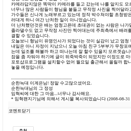
카메라답지않은 똑딱이 카메라를 들고 갔는데 나를 알지도 모
너무나 많은 사람들이 형님을 붙들고 무작정 사진을 찍어달라고
가수들은 신나게 노래부르고 있는데 정작 박수쳐야할 초청받은
러대게 하니 여간 난처한 일이 아니었습니다.
더 난처했던것은 배는 엄청고픈데 초대권이 없는 사람은 나가
졸라댈수도 없고 무작정 사진만 찍어대는데 주최측에서 배려를
결할 수 있었습니다.
오늘보니 형님이 유명인사가 되었다는 것이 실감이 났고 엄청
내일은 아니 자정이 지났으니 오늘 아침 친구 5부부가 무창포
는데 일조를 해볼까 하고 떠나는데 잘 할수 있을지 모르겟습니
잠을 좀 자둬야 하기에 글이 뒤죽박죽이 되었지만 이정도로 
포토샵프로그램을 설치할수 없어 월요일 출근해서 올릴까 합니
놓을 예정입니다.
....................................................
순한늑대 이계은님! 정말 수고많으셨어요.
순한늑대님의 그 정성
임혁씨에 대한 그 마음...너무나 감사해요.
* 임혁팬지기님에 의해서 게시물 복사되었습니다 (2008-08-31 1
코멘트닫기