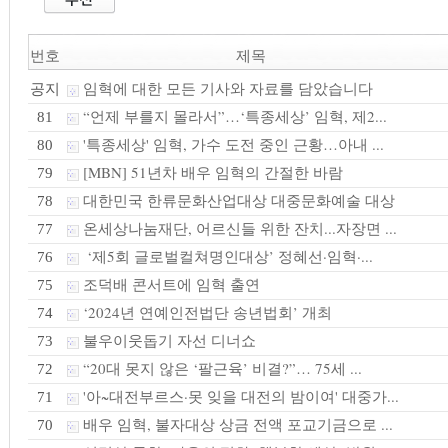
번호
제목
임혁에 대한 모든 기사와 자료를 담았습니다
공지
“언제 부를지 몰라서”…‘특종세상’ 임혁, 제2...
81
'특종세상' 임혁, 가수 도전 중인 근황…아내 ...
80
[MBN] 51년차 배우 임혁의 간절한 바람
79
대한민국 한류문화산업대상 대중문화예술 대상
78
온세상나눔재단, 어르신들 위한 잔치...자장면 ...
77
‘제5회 글로벌컬쳐명인대상’ 정혜선·임혁·...
76
조덕배 콘서트에 임혁 출연
75
‘2024년 연예인전법단 송년법회’ 개최
74
불우이웃돕기 자선 디너쇼
73
“20대 못지 않은 ‘팔근육’ 비결?”… 75세 ...
72
'아~대전부르스·못 잊을 대전의 밤이여' 대중가...
71
배우 임혁, 불자대상 상금 전액 포교기금으로 ...
70