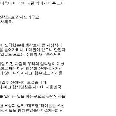
더욱더 이 상에 대한 의미가 아주 크다
.진심으로 감사드리구요.
사해요.
딩에 도착했는데 생각보다 큰 시상식라
안을 들어가려니 초대권이 없으니 안된다
던 얼굴도 모르는 주최측 사무총장님께
럼 멋진 차림의 우리의 임혁님이 계셨
 최고 배우이신 최은희 선생님과 황정
이 많이 나와계시고, 형수님도 자리를
방일수 선생님이 보셨습니다.
사)이고 행사명칭은 제10회 대한민국
화를 알리는 일을 하는곳으로 유명인사들
한 부상과 함께 "대조영"타이틀을 쓰신
글씨선물도 함께받았습니다.(최은희 선