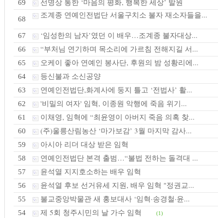
선명상 통한 ‘마음의 평화, 행복한 세상’ 발원
69
조계종 연예인전법단 서울구치소 불자 재소자들을...
68
‘임성한의 남자’였던 이 배우…조계종 불자대상...
67
“부처님 연기하며 목소리에 가르침 전해지길 서...
66
오케이 좋아 연예인 봉사단, 후원의 밤 성황리에...
65
등신불과 소신공양
64
연예인전법단,화계사에 둥지 틀고 ‘전법사’ 활...
63
'비밀의 여자' 임혁, 이종원 악행에 죽음 위기...
62
이채영, 임혁에 “최윤영이 아버지 죽음 의혹 찾...
61
(주)울릉산림농산 ‘마가보감’ 3월 마지막 감사...
60
아시아 리더 대상 받은 임혁
59
연예인전법단 본격 출범…“불법 전하는 돌격대 ...
58
윤석열 지지호소하는 배우 임혁
57
윤석열 후보 선거유세 지원, 배우 임혁 "정권교...
56
불교중앙박물관 새 홍보대사 ‘임혁·송경철·윤...
55
제 5회 청주시민의 날 가수 임혁
54
(1)