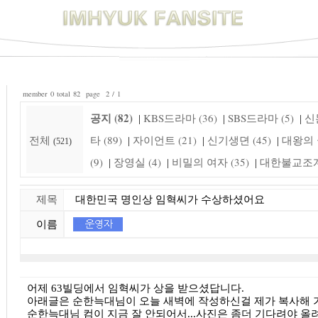
member 0 total 82 page 2 / 1
공지 (82)
KBS드라마 (36)
SBS드라마 (5)
신돈
|
|
|
전체
타 (89)
자이언트 (21)
신기생뎐 (45)
대왕의 꿈
|
|
|
(521)
(9)
장영실 (4)
비밀의 여자 (35)
대한불교조계종
|
|
|
제목
대한민국 명인상 임혁씨가 수상하셨어요
이름
어제 63빌딩에서 임혁씨가 상을 받으셨답니다.
아래글은 순한늑대님이 오늘 새벽에 작성하신걸 제가 복사해 
순한늑대님 컴이 지금 잘 안되어서...사진은 좀더 기다려야 올