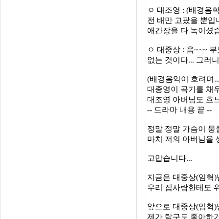
ㅇ 대조영 : (배경
전 배만 고팠을 뿐입니
애간장을 다 녹이셨습니
ㅇ 대중상 : 음~~
없는 것이다... 그러니 
(배경음악이 흐려며...
대종영이 곡기를 채우
대조영 아버님도 흐느끼
-- 드라마 내용 끝 --
정말 정말 가슴이 뭉클
마치 저의 아버님을 
고맙습니다...
지금은 대중상(임혁)
우리 집사람한테도 위
앞으로 대중상(임혁)
제가 탁구도 좋아하