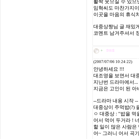
활짝 웃으실 수 있으
임혁씨도 마찬가지이구
이곳을 마음의 휴식
대중상짱님 글 재밌게
코멘트 남겨주셔서 정
(2007/07/06 10:24:22)
안녕하세요 !!!
대조영을 보면서 대중
지난번 드라마에서...
지금은 고인이 된 아
--드라마 내용 시작 --
대중상이 주먹밥(?)
ㅇ 대중상 : "밥을 
어서 먹어 두거라 ! 
할 일이 많은 사람은 
어~ 그러니 어서 곡기