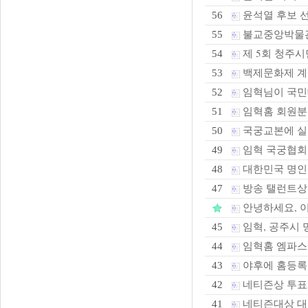
윤석열 후보 선
56
불교중앙박물관 
55
제 5회 청주시
54
백제문화제 계
53
임혁님이 국민
52
임혁홈 회원분
51
국궁교본에 실
50
임혁 국궁협회
49
대한민국 명인
48
방송 탤런트상 
47
안녕하세요, 
임혁, 공주시 
45
임혁홈 엠파
44
야후에 홈등록
43
네티즌상 투표
42
네티즌대상 대스
41