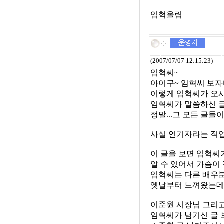
임혁올림
(2007/07/07 12:15:23)
임혁씨~
아이구~ 임혁씨 보자마
이렇게 임혁씨가 오시
임혁씨가 말씀하신 글
정말...그 모든 글들
사실 연기자라는 직업
이 글을 보면 임혁씨
알 수 있어서 가슴이
임혁씨는 다른 배우
옛날부터 느껴왔는데.
이준원 시장님 그리
임혁씨가 남기신 글 