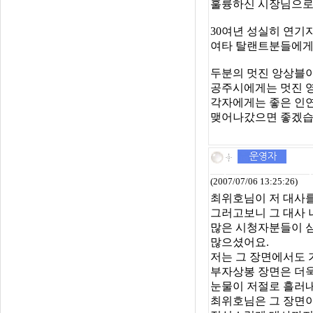
훌륭하신 시장님으로
30여년 성실히 연기
여타 탈랜트분들에게
두분의 멋진 앙상블
공주시에게는 멋진 
각자에게는 좋은 인
맺어나갔으면 좋겠습
(2007/07/06 13:25:26)
최위호님이 저 대사를
그러고보니 그 대사
많은 시청자분들이 
많으셨어요.
저는 그 장면에서도 가
부자상봉 장면은 더
눈물이 저절로 흘러
최위호님은 그 장면이