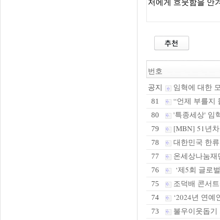
저에게 흐뭇함을 안
번호
임혁에 대한 
공지
“언제 부를지 몰
81
'특종세상' 임혁
80
[MBN] 51
79
대한민국 한류
78
온세상나눔재단,
77
‘제5회 글로벌
76
조덕배 콘서트
75
‘2024년 연
74
불우이웃돕기 
73