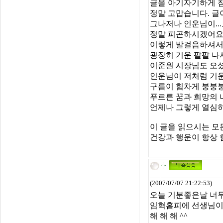
글을 아기자기하게 
정말 고맙습니다. 글
그나저나 인운님이..
정말 피곤하시겠어요. 
이렇게 발걸음하셔서.
굉장히 기운 팔팔 나셔
이준원 시장님도 오셨
인운님이 저처럼 기운
구름이 힘차게 붕붕붕
푸르른 꿈과 희망의 
언제나 그렇게 열심히
이 글을 읽으시는 모
건강과 행운이 항상 
(2007/07/07 21:22:53)
오늘 기분좋은날 너
임혁홈피에 선생님이
해 해 해 ^^