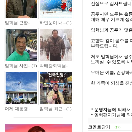
진심으로 감사드립니
공주시민 모두는 훌륭
대해 매우 기쁘게 생
임혁님 근황...
하얀눈이 내...
(1)
임혁님과 공주가 맺은
고향과 같이 공주를 
부탁드립니다.
저도 임혁님께서 공
느끼실 수 있도록 시
임혁님 사진...
(1)
박태광화백님...
무더운 여름, 건강하
한 가족이 되심을 진
어제 대통령 ...
임혁님 최근...
(1)
* 운영자님에 의해서 게
* 임혁팬지기님에 의해서
코멘트닫기
(17)