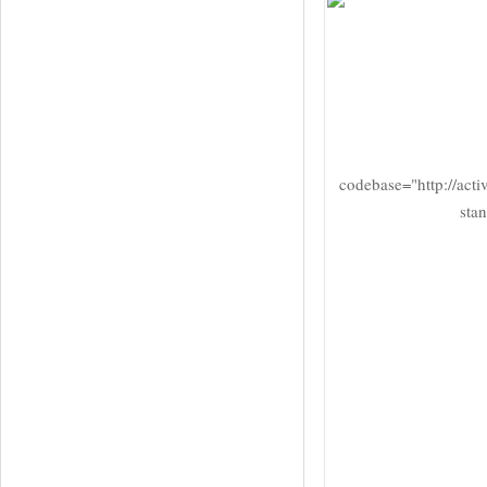
codebase="http://act
sta