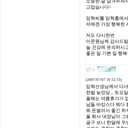
소중한 글 남겨주셔서
고맙습니다~
임혁씨를 임혁홈에서
저에겐 가장 행복한 
저도 다시한번
이준원님께 감사드립
늘 건강에 유의하시
좋은 일 기쁜 일 행
(2007/07/07 19:52:35)
임혁선생님께서 다녀 가
한발 늦었당... 토
올해는 여름휴가가 없
남들 바캉스다 뭐다 
뭐 돈벌어서 좋긴 하지
울 회사 대장님이 그
글구 보니 한달에 두번쉬