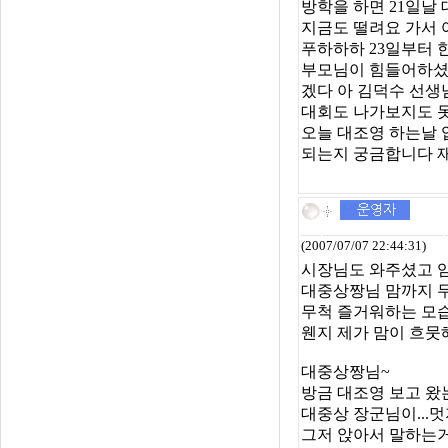
방학을 하면 21일날
지금도 떨려요 가서
푸하하하 23일부터
부모님이 힘들어하셨
겠다 아 김덕수 선
대회도 나가보지도 
오늘 대조영 하는날 
되는지 궁금합니다 재
(2007/07/07 22:44:31)
시장님도 와주셨고 
대중상짱님 맘까지 
무척 즐거워하는 모습
웬지 제가 맘이 흐뭇
대중상짱님~
방금 대조영 보고 왔는
대중상 장군님이...
그저 앉아서 말하는