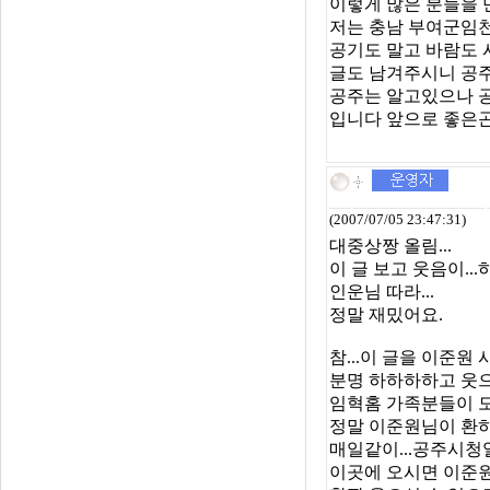
이렇게 많은 분들을 만나
저는 충남 부여군임
공기도 말고 바람도 시원하
글도 남겨주시니 공
공주는 알고있으나 공
입니다 앞으로 좋은곤
(2007/07/05 23:47:31)
대중상짱 올림...
이 글 보고 웃음이...하
인운님 따라...
정말 재밌어요.
참...이 글을 이준원
분명 하하하하고 웃
임혁홈 가족분들이 모
정말 이준원님이 환
매일같이...공주시청일
이곳에 오시면 이준원