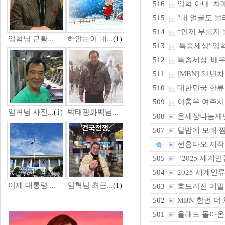
임혁 아내 '치매
516
"내 얼굴도 몰라
515
“언제 부를지 몰
514
임혁님 근황...
하얀눈이 내...
(1)
'특종세상' 임혁
513
특종세상' 배우
512
[MBN] 51
511
대한민국 한류
510
이충우 여주시
509
임혁님 사진...
(1)
박태광화백님...
온세상나눔재단,
508
달밤에 모래 찜
507
쩐흥다오 제작발
‘2025 세계
505
2025 세계
504
어제 대통령 ...
임혁님 최근...
(1)
흐드러진 메밀꽃
503
MBN 한번 더
502
올해도 돌아온
501