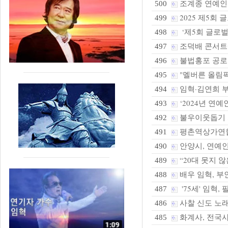
조계종 연예인전
500
2025 제5회
499
‘제5회 글로벌
498
조덕배 콘서트
497
불법홍포 공로 큰
496
"멜버른 올림픽
495
임혁·김연희 부부
494
‘2024년 연
493
불우이웃돕기 
492
평촌역상가연합회
491
안양시, 연예인들
490
“20대 못지 않은
489
배우 임혁, 부
488
'75세' 임혁,
487
사찰 신도 노래
486
화계사, 전국
485