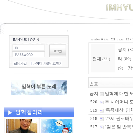
member 0 total 521 page 12 / 
공지 (8
전체
타 (89)
(521)
(9)
장
|
번호
임혁에 대한 
공지
두 시어머니 모신
520
'특종세상' 임혁
519
'77세 원로배우
518
"같은 말 반복
517