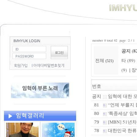
member 0 total 82 page 2 / 1
공지 (8
전체
타 (89)
(521)
(9)
장
|
번호
임혁에 대한 
공지
“언제 부를지 몰
81
'특종세상' 임혁
80
[MBN] 51
79
대한민국 한류
78