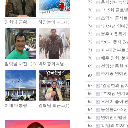
온세상나눔재단,
77
‘제5회 글로벌
76
조덕배 콘서트
75
임혁님 근황...
하얀눈이 내...
(1)
‘2024년 연
74
불우이웃돕기 
73
“20대 못지 않은
72
'아~대전부르스
71
배우 임혁, 불
70
임혁님 사진...
(1)
박태광화백님...
선명상 통한 ‘
69
조계종 연예인
68
‘임성한의 남자
67
“부처님 연기하
66
오케이 좋아 연
65
어제 대통령 ...
임혁님 최근...
(1)
등신불과 소
64
연예인전법단,화
63
'비밀의 여자' 
62