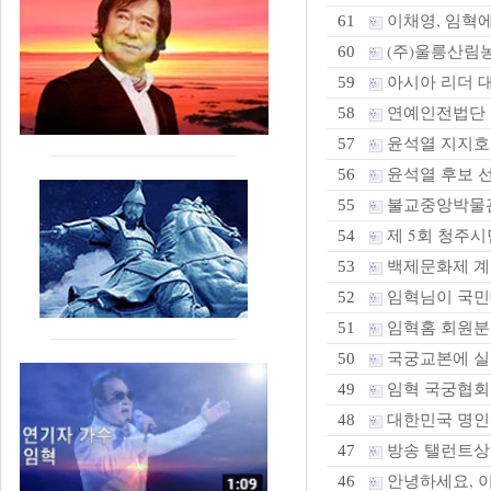
이채영, 임혁에
61
(주)울릉산림농
60
아시아 리더 
59
연예인전법단 본
58
윤석열 지지호
57
윤석열 후보 선
56
불교중앙박물관 
55
제 5회 청주시
54
백제문화제 계
53
임혁님이 국민
52
임혁홈 회원분
51
국궁교본에 실
50
임혁 국궁협회
49
대한민국 명인
48
방송 탤런트상 
47
안녕하세요, 
46