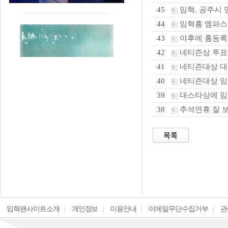
임혁, 공주시 
45
임혁홈 엠파
44
야후에 홈등록
43
네티즌상 투표
42
네티즌대상 대스
41
네티즌대상 임혁
40
대스타상에 임
39
추석연휴 잘 
38
임혁팬사이트소개
개인정보
이용안내
이메일무단수집거부
관