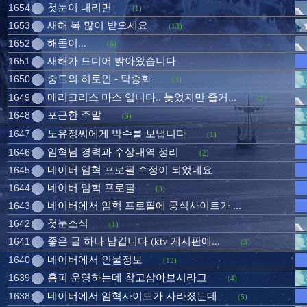
첫눈이 내리면
1654
(1)
새해 복 많이 받으세요
1653
(13)
해돋이...
1652
(6)
새해가 드디어 밝아왔습니다
1651
중드의 히로인 - 탁종화
1650
(3)
메리크리스 마스 입니다.. 늦었지만 즐거...
1649
(2)
포근한 주말
1648
(3)
노유정씨에게 박수를 보냅니다
1647
(1)
임혁님 경력과 수상내역 정리
1646
(2)
네이버 임혁 프로필 수정이 되었네요
1645
네이버 임혁 프로필
1644
(3)
네이버에서 임혁 프로필에 공식사이트가 ...
1643
첫눈소식
1642
(1)
좋은 글 하나 남깁니다 (ktv 게시판에...
1641
(3)
네이버에서 인물정보
1640
(12)
홈피 운영하는데 참고삼아보시라고
1639
(4)
네이버에서 임혁사이트가 사라졌는데
1638
(5)