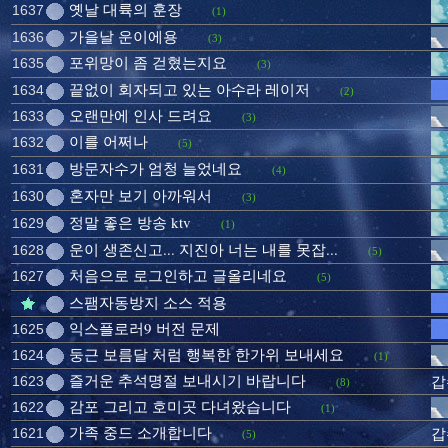
옛날 대륙의 훈장
1637
(1)
가을날 운이에용
1636
(3)
포위망이 좀 걷혔는지요
1635
(3)
끝없이 회자되고 있는 아수라 레이저
1634
(2)
오랜만에 인사 드려요
1633
(3)
이를 어쩌나
1632
(5)
방문자수가 엄청 늘었네요
1631
(4)
혼자만 보기 아까워서
1630
(3)
정말 좋은 방송 ktv
1629
(1)
운이 생존신고... 지진아 너는 내를 못잡...
1628
(5)
처음으로 로그인하고 글올리네요
1627
(5)
스팸자동방지 소스 적용
익스플로러9 버전 문제
1625
둥근 보름달 처럼 행복한 한가위 보내세요
1624
(1)
즐거운 추석명절 보내시기 바랍니다
1623
갑
(8)
감포 그리고 호미곳 다녀왔습니다
1622
(1)
가족 중드 소개합니다
1621
갑
(5)