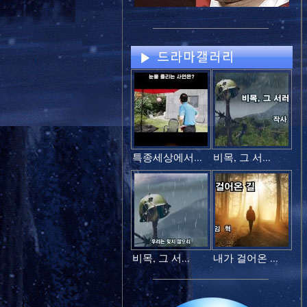
특종세상에서...
비목, 그 서...
비목, 그 서...
내가 걸어온 ...