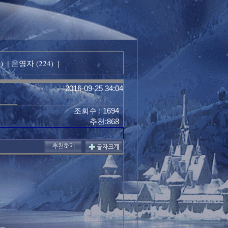
)
운영자 (224)
|
|
2016-09-25 34:04
조회수 : 1694
추천:868
.