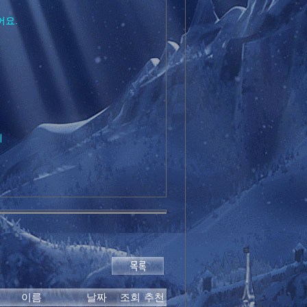
어요.
데
이름
날짜
조회
추천