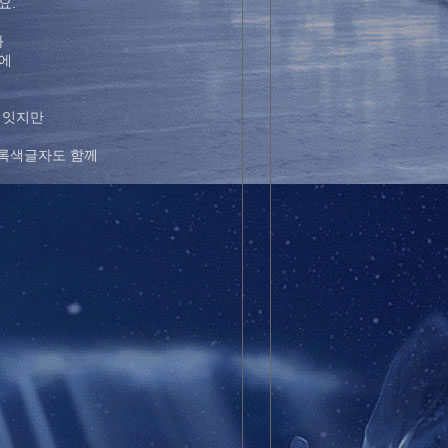
요.
봐
에
 잇지만
초록색글자도 함께