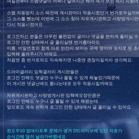
며칠전부터 스팸댓글이 어쩌다 달려지곤 해서 제가 보는 즉시 지웠어
스팸 자동방지 소스 예전에 게시판마다 적용시켰던거 번거로우실까
그 소스를 뺐는데 이번에 그 소스 찾아 자유게시판하고 사랑방게시판
다시 적용시켰어요.
로그인하신 분들은 아무런 불편없이 글이나 댓글을 편하게 올리실 수
로그인 안한 상태에서 글 올리실땐 번거롭더라도
이름, 비밀번호와 함께 따로 빈칸이 보이는 곳에 영어와 숫자로 된 
입력해 올려주시기 바래요.
처음엔 좀 번거로와도 익숙해지면 나중엔 괜찮아질꺼라 생각해요.
드라마갤러리 임혁갤러리 게시판들은
로그인 안해도 댓글만 누구나 올릴 수 있게 해놓았기때문에
이 게시판 댓글난에도 틈나는대로 모두 적용시킬꺼예요.
자유게시판하고 사랑방게시판 임혁메모장만큼은
로그인 안해도 누구나 글 올릴 수 있게 해왔는데
앞으로도 계속 편하게 로그인 안한 상태에서 글 올리실 수 있어요.
..........................................................................
윈도우10 업데이트후 문제가 생겨 D드라이브에 있던 자료가
순식간에 많이 날라가버렸네요.