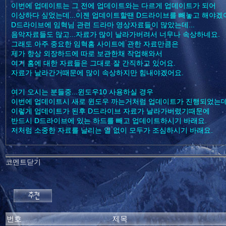
이번에 업데이트는 그 전에 업데이트와는 다르게 업데이트가 되어
이상하다 싶었는데...이젠 업데이트할땐 D드라이브를 빼놓고 해야겠
D드라이브에 임혁님 관련 드라마 영상자료들이 많았는데...
음악자료들도 많고...자료가 많이 날라가버려서 너무나 속상하네요.
그래도 아주 중요한 임혁홈 사이트에 관한 자료만큼은
제가 항상 외장하드에 따로 보관한채 작업해와서
여기 홈에 대한 자료들은 그대로 잘 간직하고 있어요.
자료가 날라간거때문에 많이 속상하지만 힘내야겠어요.
여기 오시는 분들중...윈도우10 사용하실 경우
이번에 업데이트시 새로 윈도우 까는거처럼 업데이트가 진행되었는
이렇게 업데이트가 된후 D드라이브 자료가 날라가버렸기때문에
반드시 D드라이브에 있는 하드를 빼고 업데이트하시기 바래요.
저처럼 소중한 자료를 날리는 일 없이 모두가 조심하시기 바래요.
코멘트닫기
번호
제목