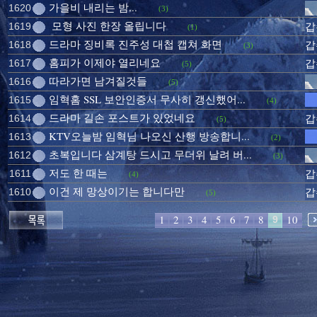
가을비 내리는 밤...
1620
(3)
모형 사진 한장 올립니다
1619
갑
(1)
드라마 징비록 진주성 대첩 캡쳐 화면
1618
갑
(3)
홈피가 이제야 열리네요
1617
갑
(5)
따라가면 남겨질것들
1616
(5)
임혁홈 SSL 보안인증서 무사히 갱신했어...
1615
(4)
드라마 길손 포스트가 있었네요
1614
갑
(5)
KTV오늘밤 임혁님 나오신 산행 방송합니...
1613
(2)
초복입니다 삼계탕 드시고 무더위 날려 버...
1612
(3)
저도 한 때는
1611
갑
(4)
이건 제 망상이기는 합니다만
1610
갑
(5)
1
2
3
4
5
6
7
8
10
9