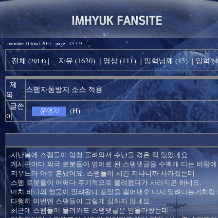
member 0 total 2014 page 45 / 9
전체
자유 (1630)
영상 (111)
임혁님께 (45)
임혁 (4
|
|
|
|
(2014)
제
스팸자동방지 소스 적용
목
글쓴
(H)
이
지난봄에 스팸들이 엄청 몰려와서 수난을 겪은 적 있었네요.
게시판마다 외국 로봇들이 영어로 된 스팸댓글을 수백개 다는 바람에
지우느라 아주 혼났어요. 스팸들이 시간 지나니까 사라졌는데
스팸 로봇들이 어쩌다 주기적으로 몰려왔다가 사라지곤 하네요.
마치 바다의 썰물이 밀려왔다 포말을 뿜어낸후 다시 밀려나는거처럼..
다행히 이번엔 스팸들이 그렇게 심하지 않네요.
최근에 스팸들이 몰려와도 스팸댓글은 안올라왔는데