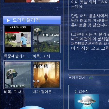
아마 옛날 외화 드라마
은데요
만일 어느 방송사에서
당대 최고의 미남배우 
흥미로울 것 같습니다
(그런데 저는 이 분의
나도 예전에 이 분처럼
재주醉翁之意不在酒 라 
비가 잠깐 오고 그
특종세상에서...
비목, 그 서...
코멘트닫기
(5)
비목, 그 서...
내가 걸어온 ...
갑수산