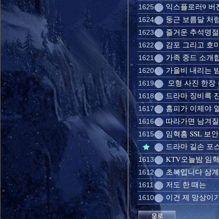
익스플로러9 버
1625
둥근 보름달 처
1624
즐거운 추석명절
1623
감포 그리고 호
1622
가족 중드 소개
1621
가을비 내리는 밤.
1620
모형 사진 한장
1619
드라마 징비록 
1618
홈피가 이제야 
1617
따라가면 남겨
1616
임혁홈 SSL 보
1615
드라마 길손 포
KTV오늘밤 임혁
1613
초복입니다 삼계탕
1612
저도 한 때는
1611
이건 제 망상이
1610