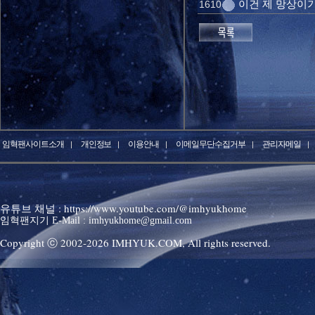
이건 제 망상이
1610
임혁팬사이트소개
개인정보
이용안내
이메일무단수집거부
관리자메일
유튜브 채널 : https://www.youtube.com/@imhyukhome
임혁팬지기 E-Mail : imhyukhome@gmail.com
Copyright ⓒ 2002-
2026
IMHYUK.COM,
All rights reserved.